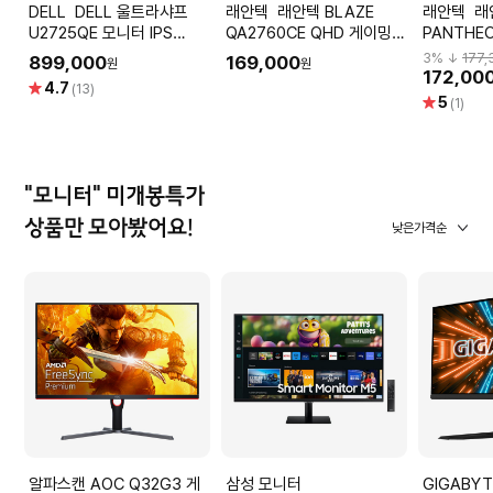
DELL DELL 울트라샤프
래안텍 래안텍 BLAZE
래안텍 래안텍
U2725QE 모니터 IPS
QA2760CE QHD 게이밍
PANTHEO
BALCK [4K USB-C UHD
IPS 165 무결점 모니터
노IPS 12
3
% ↓
177,
899,000
169,000
원
원
DP HDMI] 전문
이트 멀티
172,00
별
4.7
(13)
별
5
점
(1)
점
"모니터" 미개봉특가
상품만 모아봤어요!
낮은가격순
알파스캔 AOC Q32G3 게
삼성 모니터
GIGABYT