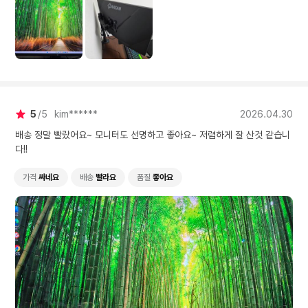
화면 출력도 잘됩니다.
하게 스피커 음질이 별
지만 못들어줄 정도는 
네요.
5
5
kim******
2026.04.30
배송 정말 빨랐어요~ 모니터도 선명하고 좋아요~ 저렴하게 잘 산것 같습니
다!!
가격
싸네요
배송
빨라요
품질
좋아요