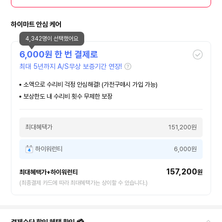
하이마트 안심 케어
4,342명이 선택했어요
6,000
원 한 번 결제로
최대 5년까지 A/S무상 보증기간 연장!
소액으로 수리비 걱정 안심해결! (가전구매시 가입 가능)
보상한도 내 수리비 횟수 무제한 보장
최대혜택가
151,200원
하이워런티
6,000원
157,200
최대혜택가+하이워런티
원
(최종결제 카드에 따라 최대혜택가는 상이할 수 있습니다.)