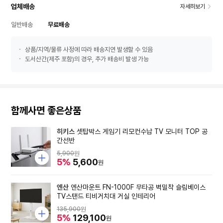
업체배송
자세히보기
일반배송
무료배송
상품/지역/물류 사정에 따라 배송지연 발생할 수 있음
도서산간(제주 포함)의 경우, 추가 배송비 발생 가능
함께사면 좋은상품
히키스
셋탑박스 게임기 리모컨수납 TV 모니터 TOP 공
간선반
5,900
원
5%
5,600
원
엔산
엔산마운트 FN-1000F 무타공 벽밀착 슬림베이스
TV스탠드 티비거치대 거실 인테리어
135,900
원
5%
129,100
원