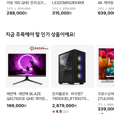
이밍 165 QHD 프리싱크
LS32CM502EKXKR
4K 게이밍
HDR 무결점 Q32G3_H
M32U_H
24
% ↓
379,000
14
% ↓
370,000
28
% ↓
89
288,000
315,000
639,00
원
원
지금 주목해야 할 인기 상품이에요!
래안텍 래안텍 BLAZE
프리플로우 라이젠7
크로스오버 크로스
QA2760CE QHD 게이밍
7800X3D_RTX5070
27ULD95
IPS 165 무결점 모니터
12GB 컴퓨터본체 (ULTRA
PD65 프
3
% ↓
349
169,000
2,879,000
원
원
GAMING X7 A57L) AMD
티스탠드 무
339,00
별
4.8
(92)
게이밍컴퓨터 조립PC
니터