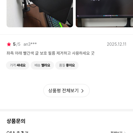
5
5
an3***
2025.12.11
좌측 아래 빨간색 글 보호 필름 제거하고 사용하세요 굿
가격
싸네요
배송
빨라요
품질
좋아요
상품평 전체보기
상품문의
Q&A 총
3
건
전체보기