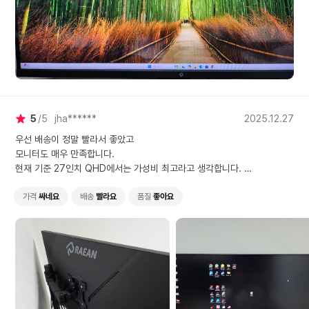
5
5
jha******
2025.12.27
우선 배송이 정말 빨라서 좋았고
모니터도 매우 만족합니다.
현재 기준 27인치 QHD에서는 가성비 최고라고 생각합니다.
불량화소도 하나도 없었고 단자 인식이나 화면 출력도 잘됩니다.
유일하게 스피커 음질이 별로이지만 못들어줄 정도는 아니네요.
가격
싸네요
배송
빨라요
품질
좋아요