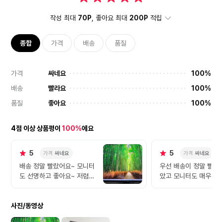
작성 최대
70P
, 좋아요 최대
200P
적립
종합
가격
배송
품질
가격
싸네요
100%
배송
빨라요
100%
품질
좋아요
100%
4점 이상 상품평이
100%
에요
5
5
가격
싸네요
가격
싸네요
배송 정말 빨랐어요~ 모니터
우선 배송이 정말 빨라
도 선명하고 좋아요~ 저렴하
았고 모니터도 매우 만
게 잘 산것 같습니다!!
니다. 현재 기준 27인치
HD에서는 가성비 최
사진/동영상
생각합니다. 불량화소도
나도 없었고 단자 인식