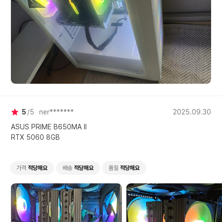
5
5
ner*******
2025.09.30
ASUS PRIME B650MA II
RTX 5060 8GB
배송 약 1주일
포장 안전하게 포장되어 옴
가격
적당해요
배송
적당해요
품질
적당해요
상품 문제 없음
상태 좋음
총평 개인적인 일정으로 인해 아직 사용은 못해보았으나, 잘 구매 하였음.