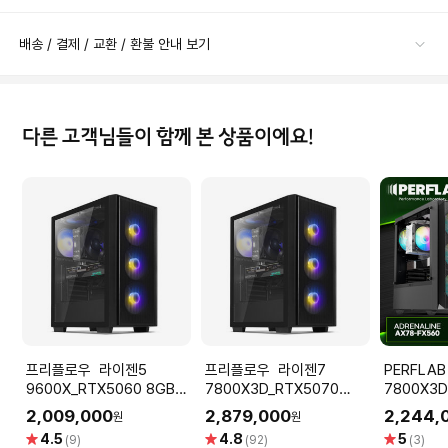
배송 / 결제 / 교환 / 환불 안내 보기
다른 고객님들이 함께 본 상품이에요!
프리플로우 라이젠5
프리플로우 라이젠7
PERFLAB 라이
9600X_RTX5060 8GB
7800X3D_RTX5070
7800X3D
컴퓨터본체 (ULTRA
12GB 컴퓨터본체 (ULTRA
8GB 32G
2,009,000
2,879,000
2,244,
원
원
GAMING R5 R6_B32G)
GAMING X7 A57L) AMD
퓨터 데스크
별
별
별
4.5
4.8
5
(9)
(92)
(3)
AMD 게이밍컴퓨터 조립PC
게이밍컴퓨터 조립PC