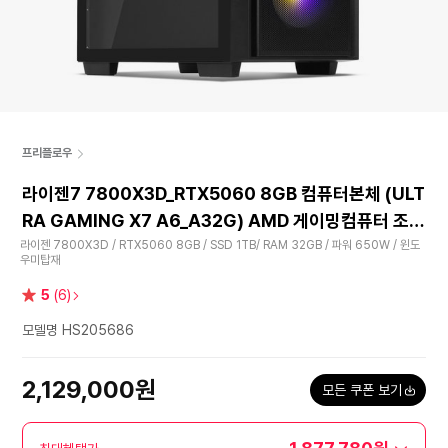
프리플로우
라이젠7 7800X3D_RTX5060 8GB 컴퓨터본체 (ULT
RA GAMING X7 A6_A32G) AMD 게이밍컴퓨터 조립
PC
라이젠 7800X3D / RTX5060 8GB / SSD 1TB/ RAM 32GB / 파워 650W / 윈도
우미탑재
별
5
(6)
점
모델명 HS205686
2,129,000원
모든 쿠폰 보기