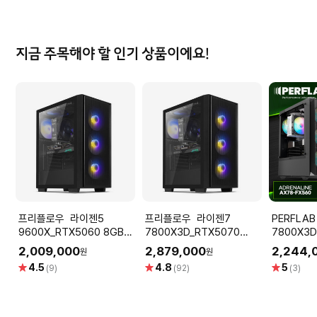
점
점
점
지금 주목해야 할 인기 상품이에요!
프리플로우 라이젠5
프리플로우 라이젠7
PERFLAB 라이
9600X_RTX5060 8GB
7800X3D_RTX5070
7800X3D
컴퓨터본체 (ULTRA
12GB 컴퓨터본체 (ULTRA
8GB 32G
2,009,000
2,879,000
2,244,
원
원
GAMING R5 R6_B32G)
GAMING X7 A57L) AMD
퓨터 데스크
별
별
별
4.5
4.8
5
(9)
(92)
(3)
AMD 게이밍컴퓨터 조립PC
게이밍컴퓨터 조립PC
점
점
점