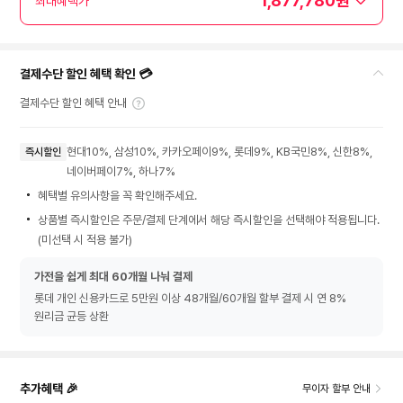
1,877,780원
최대혜택가
결제수단 할인 혜택 확인 💳
결제수단 할인 혜택 안내
현대10%, 삼성10%, 카카오페이9%, 롯데9%, KB국민8%, 신한8%,
즉시할인
네이버페이7%, 하나7%
혜택별 유의사항을 꼭 확인해주세요.
상품별 즉시할인은 주문/결제 단계에서 해당 즉시할인을 선택해야 적용됩니다.
(미선택 시 적용 불가)
가전을 쉽게 최대 60개월 나눠 결제
롯데 개인 신용카드로 5만원 이상 48개월/60개월 할부 결제 시 연 8%
원리금 균등 상환
추가혜택 🎉
무이자 할부 안내