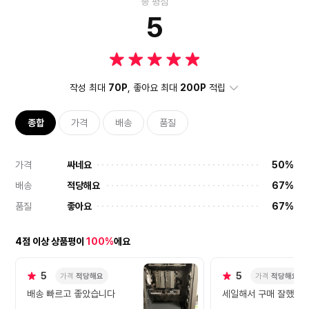
총 평점
5
작성 최대
70P
, 좋아요 최대
200P
적립
종합
가격
배송
품질
가격
싸네요
50%
배송
적당해요
67%
품질
좋아요
67%
4점 이상 상품평이
100%
에요
5
5
가격
적당해요
가격
적당해요
배송 빠르고 좋았습니다
세일해서 구매 잘했습니