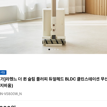
트세일
가]라헨느 더 퀸 슬림 플러피 듀얼헤드 BLDC 클린스테이션 
지비움)
N-VS800W_N