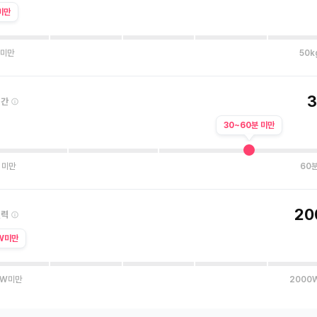
미만
 미만
50k
시간
30~60분 미만
 미만
60분
20
전력
W미만
0W미만
2000