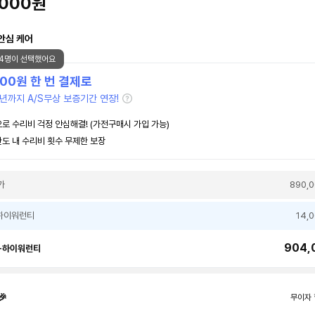
,000원
안심 케어
14명이 선택했어요
000
원 한 번 결제로
년까지 A/S무상 보증기간 연장!
로 수리비 걱정 안심해결! (가전구매시 가입 가능)
도 내 수리비 횟수 무제한 보장
가
890,
하이워런티
14,
904,
+하이워런티
🎉
무이자 