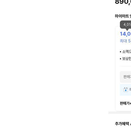
890
하이마트 
4,0
14,
최대 5
소액으
보상한
판매
판매가
추가혜택 