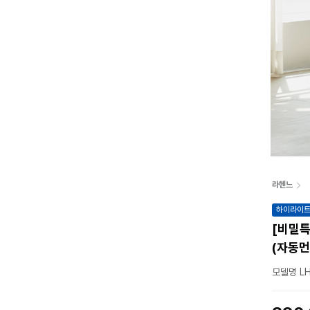
라헨느
하이라이
[비밀특
(자동먼
모델명 LH