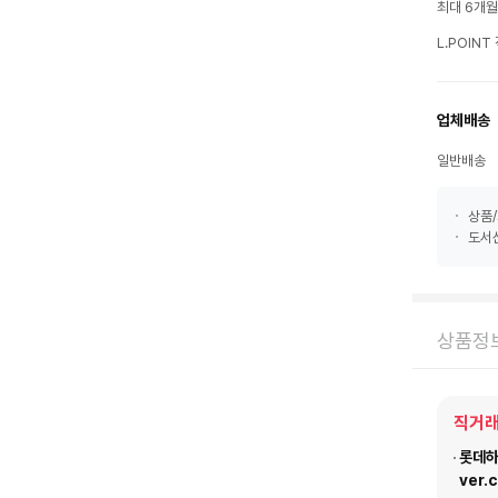
최대 6개
L.POIN
업체배송
일반배송
상품/
도서산
상품정
직거래
롯데하이
ver.