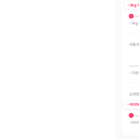
~3kg 
~3kg
사용
~10분
소비
~900
~90