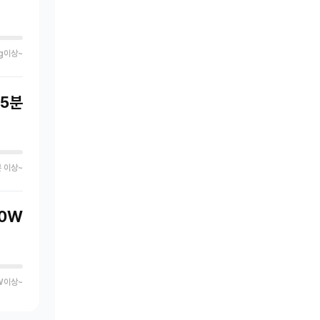
g이상~
35분
 이상~
0W
W이상~