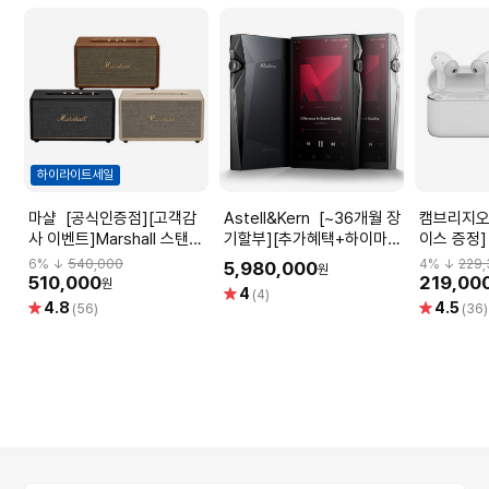
하이라이트세일
마샬 [공식인증점][고객감
Astell&Kern [~36개월 장
캠브리지오디오 [~
사 이벤트]Marshall 스탠모
기할부][추가혜택+하이마트
이스 증정
어3 블루투스 스피커
케어] 아스텔앤컨
멜로매니아 
6
% ↓
540,000
4
% ↓
229
5,980,000
원
[STANMORE3][블랙/크
A&ultima SP4000 실버/
액티브 노
510,000
219,00
원
별
4
(4)
림]
블랙 DAP Built on
블루투스 
별
별
4.8
4.5
점
(56)
(36)
Legacy, Evolving
점
점
Perfection