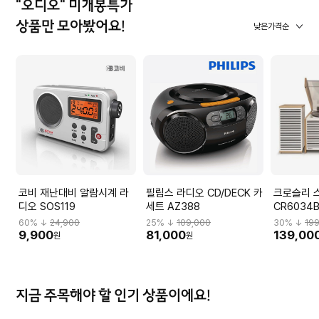
"오디오" 미개봉특가
상품만 모아봤어요!
낮은가격순
코비 재난대비 알람시계 라
필립스 라디오 CD/DECK 카
크로슬리 
디오 SOS119
세트 AZ388
CR6034
60
% ↓
24,900
25
% ↓
109,000
30
% ↓
19
9,900
81,000
139,00
원
원
지금 주목해야 할 인기 상품이에요!