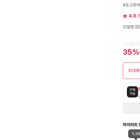
#초고화
별
4.8
(
점
모델명 BE
1,040,
35%
최대혜
구독
가능
하이마트 
5,9