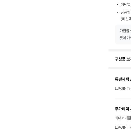
혜택별
상품별
(미선택
가전을 
롯데 개
구성품 보
특별혜택 
L.POINT
추가혜택 
최대 6개
L.POIN