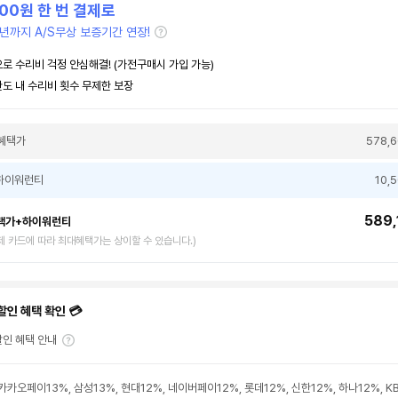
500
원 한 번 결제로
년까지 A/S무상 보증기간 연장!
로 수리비 걱정 안심해결! (가전구매시 가입 가능)
도 내 수리비 횟수 무제한 보장
혜택가
578,
하이워런티
10,
589,
택가+하이워런티
제 카드에 따라 최대혜택가는 상이할 수 있습니다.)
할인 혜택 확인 💳
인 혜택 안내
카카오페이13%, 삼성13%, 현대12%, 네이버페이12%, 롯데12%, 신한12%, 하나12%, 