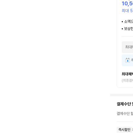
10,
최대 5
소액으
보상한
최대
최대혜
(최종결
결제수단 
결제수단 할
즉시할인