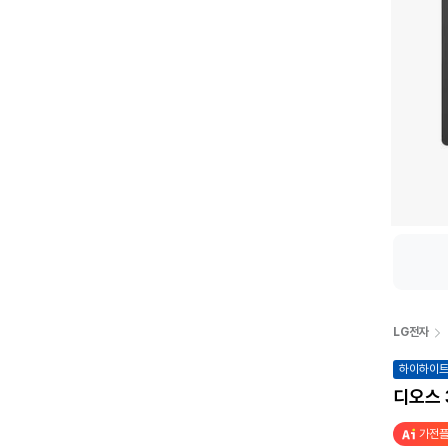
LG전자
하이하이
디오스 
가전플