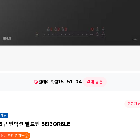
15
51
33
4
원데이 핫딜
개 남음
전문가 
트세일
3구 인덕션 빌트인 BEI3QRBLE
래너 추천 키워드