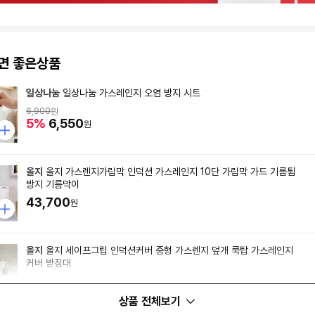
면 좋은상품
일상나눔
일상나눔 가스레인지 오염 방지 시트
6,900
원
5%
6,550
원
올지
올지 가스렌지가림막 인덕션 가스레인지 10단 가림막 가드 기름튐
방지 기름막이
43,700
원
올지
올지 세이프그립 인덕션커버 중형 가스렌지 덮개 쿡탑 가스레인지
커버 받침대
41,900
원
상품 전체보기