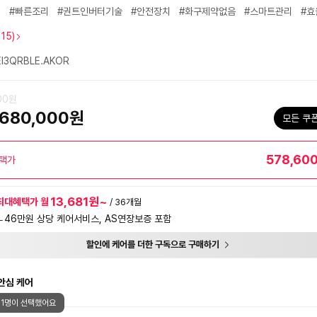
력
#빠른조리
#권트인버터기술
#안전장치
#화구제약없음
#스마트관리
#효
115)
I3QRBLE.AKOR
000원
680,000원
모든 쿠
578,60
택가
13,681원~
최대혜택가 월
/ 36개월
ㄴ46만원 상당 케어서비스, AS연장보증 포함
할인에 케어를 더한 구독으로 구매하기
안심 케어
81명이 선택했어요