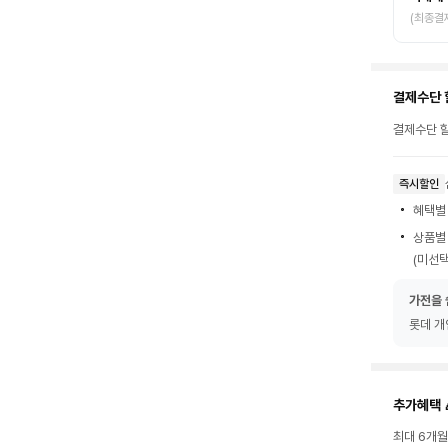
(최종결
결제수단 
결제수단 할
즉시할인
혜택별
상품별
(미선택
가전을 
롯데 개
추가혜택 
최대 6개