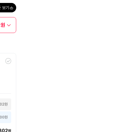
폰 보기
2원
802원
000원
802
원