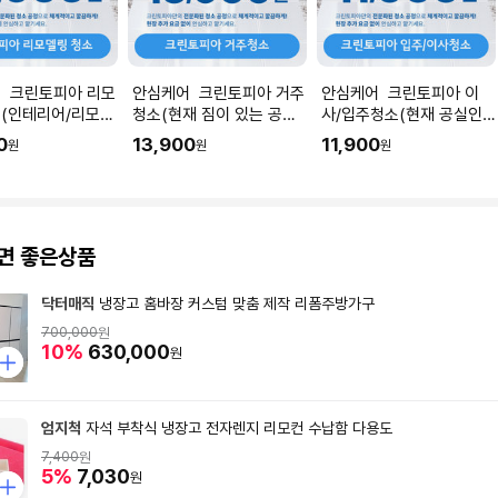
 크린토피아 리모
안심케어 크린토피아 거주
안심케어 크린토피아 이
(인테리어/리모델
청소(현재 짐이 있는 공간
사/입주청소(현재 공실인
직후) I 공간 평수
청소) I 공간 평수에 맞춰
공간청소) I 공간 평수에 맞
0
13,900
11,900
원
원
원
 수량을 입력해주세
수량을 입력해주세요.
춰 수량을 입력해주세요.
면 좋은상품
닥터매직
냉장고 홈바장 커스텀 맞춤 제작 리폼주방가구
700,000
원
10%
630,000
원
엄지척
자석 부착식 냉장고 전자렌지 리모컨 수납함 다용도
7,400
원
5%
7,030
원