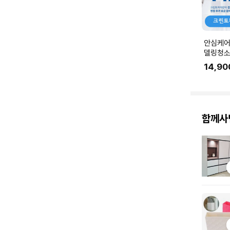
안심케어
델링청소
링 공사 
14,90
에 맞춰
요.
함께사