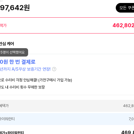
97,642원
모든 쿠
462,80
택가
안심 케어
85명이 선택했어요
00
원 한 번 결제로
년까지 A/S무상 보증기간 연장!
로 수리비 걱정 안심해결! (가전구매시 가입 가능)
도 내 수리비 횟수 무제한 보장
혜택가
462,
하이워런티
7,
469,
택가+하이워런티