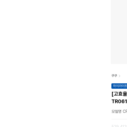
쿠쿠
하이라이
[고효율
TR06
모델명 CR
529,41