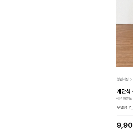
청년리빙
계단식 
작은 화분도
모델명 Y_
9,9