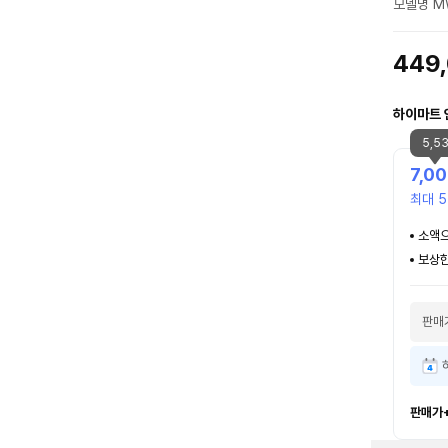
모델명 M
449
하이마트 
5,5
7,0
최대 5
소액으
보상한
판매
판매가