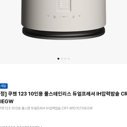
트세일
 쿠첸 123 10인용 풀스테인리스 듀얼프레셔 IH압력밥솥 CRT-XP
0IEGW
쿠첸 123 10인용 풀스텐 듀얼프레셔 IH압력밥솥 CRT-XPD1070IEGW