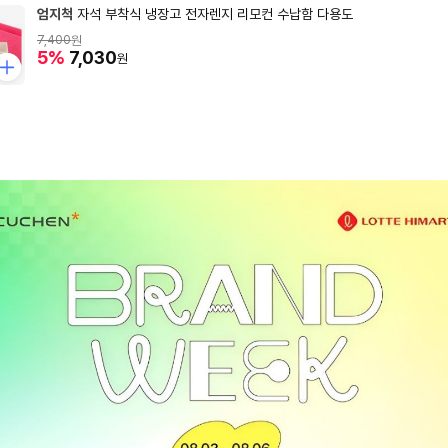
엄지척
자석 부착식 냉장고 전자렌지 리모컨 수납함 다용도
7,400
원
5%
7,030
원