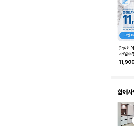
안심케어
사/입주
공간청소)
11,90
춰 수량
함께사