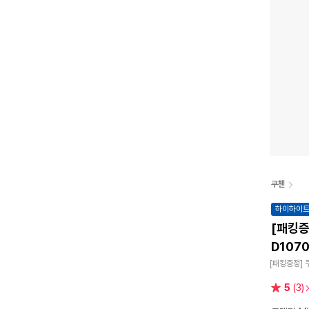
쿠첸
하이하이
[패킹증정]
D107
[패킹증정] 
별
5
(3)
점