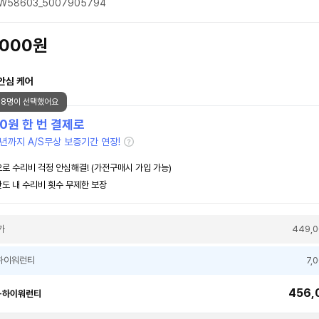
W58603_5007905794
,000원
안심 케어
38명이 선택했어요
00
원 한 번 결제로
년까지 A/S무상 보증기간 연장!
로 수리비 걱정 안심해결! (가전구매시 가입 가능)
도 내 수리비 횟수 무제한 보장
가
449,
하이워런티
7,
456,
+하이워런티