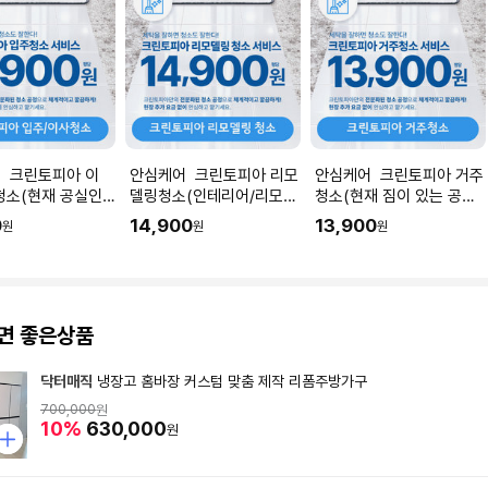
 크린토피아 이
안심케어 크린토피아 리모
안심케어 크린토피아 거주
청소(현재 공실인
델링청소(인테리어/리모델
청소(현재 짐이 있는 공간
 I 공간 평수에 맞
링 공사 직후) I 공간 평수
청소) I 공간 평수에 맞춰
0
14,900
13,900
원
원
원
을 입력해주세요.
에 맞춰 수량을 입력해주세
수량을 입력해주세요.
요.
면 좋은상품
닥터매직
냉장고 홈바장 커스텀 맞춤 제작 리폼주방가구
700,000
원
10%
630,000
원