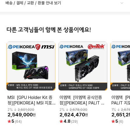
배송 / 결제 / 교환 / 환불 안내 보기
다른 고객님들이 함께 본 상품이에요!
MSI [GPU Holder Kit 증
이엠텍 [이엠텍 공식인증
이엠텍 [PEIKOREA]
정][PEIKOREA] MSI 지포
점][PEIKOREA] PALIT 지
PALIT 지
스 RTX 5080 뱅가드 SOC
포스 RTX 5080
GAMINGP
2
% ↓
2,601,020
2
% ↓
2,678,030
1
% ↓
2,67
D7 16GB 하이퍼프로져
GAMINGPRO D7 16GB 이
엠텍
2,549,000
2,624,470
2,651,2
원
원
엠텍
별
별
별
5
4.8
5
(64)
(29)
(6)
점
점
점