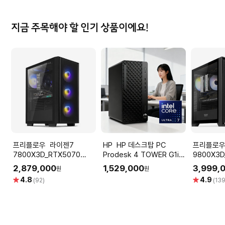
지금 주목해야 할 인기 상품이에요!
프리플로우 라이젠7
HP HP 데스크탑 PC
프리플로우 라이
7800X3D_RTX5070
Prodesk 4 TOWER G1i
9800X3D
12GB 컴퓨터본체 (ULTRA
울트라7 265 OS미포함
퓨터본체 (
2,879,000
1,529,000
3,999,
원
원
GAMING X7 A57L) AMD
GAMING 
별
별
4.8
4.9
(92)
(139
게이밍컴퓨터 조립PC
AMD 게
점
점