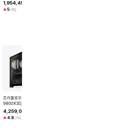
트라이프로져4
12GB 그래픽카드
16GB 인텍앤컴
1,954,450
1,655,000
2,349,000
원
원
인증점]
별
별
별
5
4.8
5
(16)
(13)
(2)
점
점
점
프리플로우 라이젠7
프리플로우 라이젠7
LG전자 (재고보유)2026
9800X3D_RTX5080
7800X3D_RX9070XT
그램 15Z90T-
16GB 컴퓨터본체
16GB 컴퓨터본체 (RDNA
(Intel
4,259,000
2,699,000
1,890,000
원
원
원
(ULTRA GAMING X98
GAMING X7 A97XT)
Ultra5/16GB/
별
별
별
4.8
4.9
4
(74)
(51)
(6)
A8S) AMD 게이밍컴퓨터
AMD 게이밍컴퓨터 조립
FHD IPS/Win
점
점
점
조립PC
PC
이트)