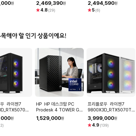
7 16GB 하이퍼프
GAMINGPRO D7 16GB
이엠텍
,000
2,469,390
2,494,590
원
원
원
이엠텍
별
별
4.8
5
(29)
(6)
점
점
주목해야 할 인기 상품이에요!
이젠7
HP HP 데스크탑 PC
프리플로우 라이젠7
3D_RTX5070
Prodesk 4 TOWER G1i
9800X3D_RTX5070TI
컴퓨터본체
울트라7 265 OS미포함
컴퓨터본체 (ULTRA
,000
1,529,000
3,999,000
원
원
원
 GAMING X7
GAMING X98 X57TI)
별
4.9
2)
(139)
 AMD 게이밍컴퓨
AMD 게이밍컴퓨터 조립
점
PC
PC