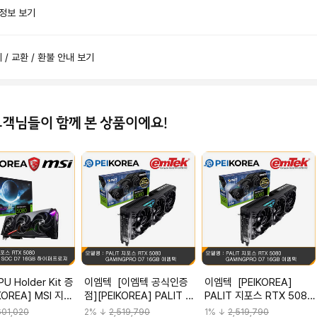
 정보 보기
제 / 교환 / 환불 안내 보기
고객님들이 함께 본 상품이에요!
이엠텍 [이엠텍 공식인증
이엠텍 [PEIKOREA]
KOREA] MSI 지포
점][PEIKOREA] PALIT 지
PALIT 지포스 RTX 5080
 5080 뱅가드
포스 RTX 5080
GAMINGPRO D7 16GB
601,020
2
% ↓
2,519,790
1
% ↓
2,519,790