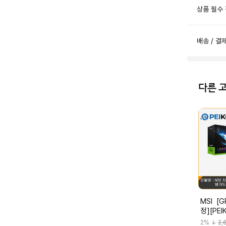
상품 필수
배송 / 결
다른 
MSI [GPU Holder Kit 증
정][PEI
스 RTX
2
% ↓
2,