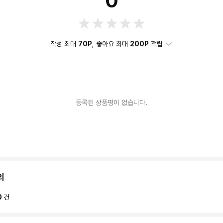
0
작성 최대
70P
, 좋아요 최대
200P
적립
등록된 상품평이 없습니다.
의
0
건