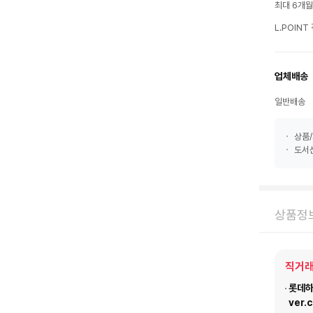
최대 6개
L.POIN
업체배송
일반배송
상품/
도서산
상품정
직거래
롯데하이
ver.