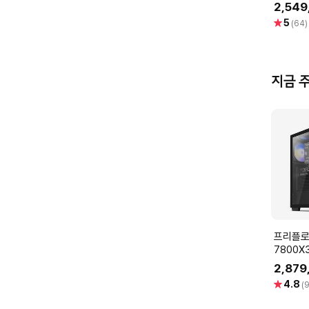
SOC D
2,549
로져
별
5
(64)
점
지금 
프리플로우 라
7800X
12GB 
2,879
(ULTRA
별
4.8
(9
A57L)
점
터 조립