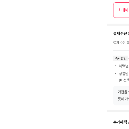
최대혜
결제수단 
결제수단 할
즉시할인
혜택별
상품별
(미선택
가전을 
롯데 개
추가혜택 