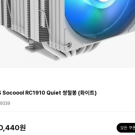
 Socoool RC1910 Quiet 쌍철봉 (화이트)
9339
원
0,440원
모든 쿠