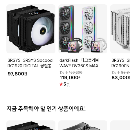
3RSYS 3RSYS Socoool
darkFlash 다크플래쉬
3RSYS 3RSYS Socoool
RC1920 DIGITAL 쌍철봉
WAVE DV360S MAX
RC1900
(블랙)
ARGB 디스플레이 (화이트)
트)_쿨러
1
% ↓
120,200
1
% ↓
83,8
97,800
원
119,000
83,000
원
별
5
(1)
점
지금 주목해야 할 인기 상품이에요!