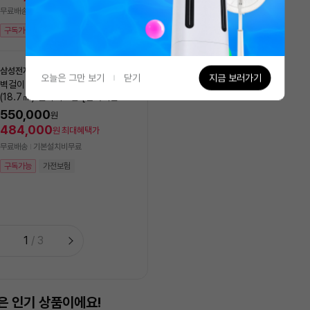
527,120
원
최대혜택가
무료배송
기본설치비무료
무료배송
구독가능
가전보험
모레(월) 8/10 설치 가능
구독가능
가전보험
삼성전자
오늘은 그만 보기
닫기
지금 보러가기
벽걸이에어컨 AR06D1150HZS
(18.7㎡) 실외기포함 [전국기본설
LG전자
NEW
치비 포함]
오브제 컬렉션 칸 2in1 에어컨
550,000
원
8GK1HL2 (일반배관) [냉방 
484,000
원
최대혜택가
㎥+18.7㎥] 실외기포함 [
1,990,000
원
무료배송
기본설치비무료
비동일]
1,751,200
원
최대혜택가
구독가능
가전보험
무료배송
기본설치비무료
구독가능
1
/
3
은 인기 상품이에요!
가장 많이 담은 상품이에요!