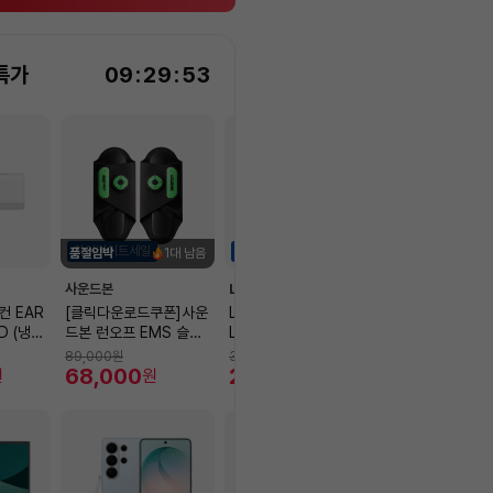
특가
09
:
29
:
52
하이라이트세일
하이라이트세일
품절임박
1대 남음
사운드본
LG전자
브리타
 EAR
[클릭다운로드쿠폰]사운
LG전자 전자레인지(25
브리타 큐브 쿨 
D (냉방
드본 런오프 EMS 슬리
L.,에센스 화이트) MWE
냉온정수기 5.3
국기본설치
퍼형 저주파 안마기 다리
25HD
+ 기본필터 1입
89,000
원
306,000
원
599,000
원
종아리 허벅지 발바닥마
68,000
248,800
598,000
원
원
원
사지 발 마사지기