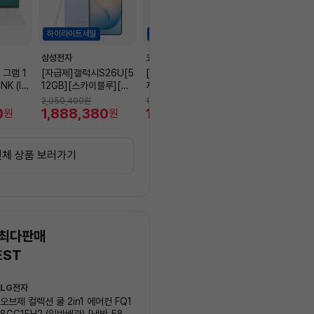
하이라이트세일
하이라이트세일
삼성전자
코지마
안심케어
 그램 1
[자급제]갤럭시S26U[5
[카드혜택확인가능] 코
2in1 에어컨 청소
NK (In
12GB][스카이블루][S
지마 안마의자 에디스 C
세척 / 고장 수리
6GB/256
M-S948N]
MC-X2700 + 포토리
230,000
2,050,400
원
1,905,000
원
.6) FH
0
1,888,380
뷰 목온열기(~8/9)
1,505,600
원
원
원
/에센스화
전체 상품 보러가기
 최다판매
EST
상
LG전자
삼성전자
품
오브제 컬렉션 쿨 2in1 에어컨 FQ1
Q9000 (일반배관) 스탠드
목
8GC1EH2 (일반배관) [냉방 58.5
AF60F17D11BS (냉방 56