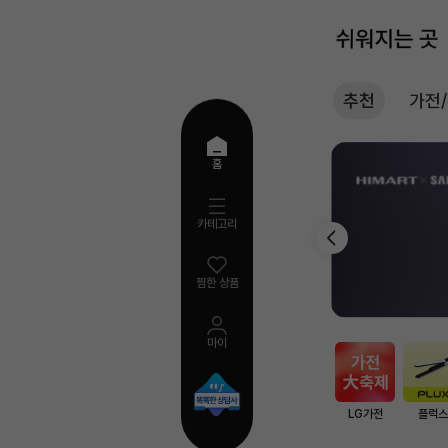
추천
가전
추
홈
천
카테고리
찜한 상품
마이
AI
검
색
LG가전
플럭