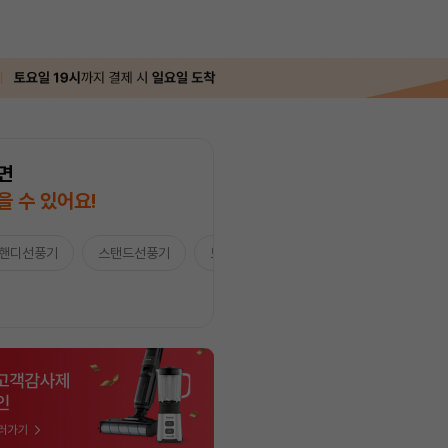
면
을 수 있어요!
핸디선풍기
스탠드선풍기
보조배터리/ACC
★Apple★