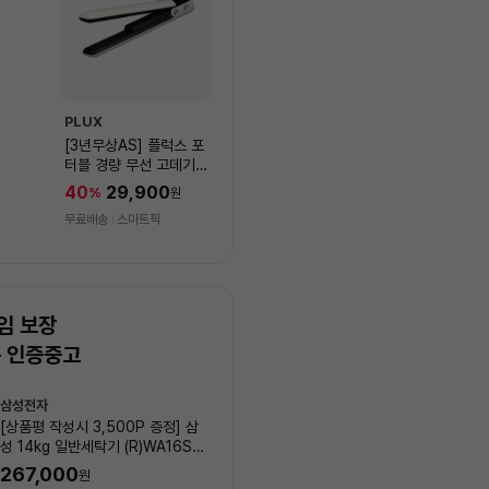
PLUX
[3년무상AS] 플럭스 포
터블 경량 무선 고데기
PLX-HIF40WLIV
40
29,900
%
원
무료배송
스마트픽
임 보장
는 인증중고
상
삼성전자
LG전자
품
[상품평 작성시 3,500P 증정] 삼
[상품평 작성시 3,500P 증정
목
성 14kg 일반세탁기 (R)WA16SS
19kg 일반세탁기 (R)WA20
록
6N_00001
_00003
267,000
45
%
405,000
원
원