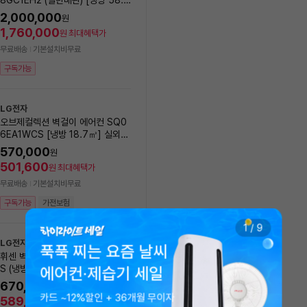
록
㎥+ 18.7㎥] 실외기포함 [전국설
실외기포함 [전국기본설치비 
2,000,000
1,401,000
원
원
치비동일]
1,760,000
1,232,880
원
최대혜택가
원
최대혜택가
무료배송
기본설치비무료
무료배송
기본설치비무료
구독가능
구독가능
가전보험
LG전자
LG전자
오브제컬렉션 벽걸이 에어컨 SQ0
[에너지효율1등급] LG전자 
6EA1WCS [냉방 18.7㎥] 실외기
브제컬렉션 제습기 18L DQ
포함 [전국설치비동일]
EGA
570,000
20
%
569,000
원
원
501,600
500,720
원
최대혜택가
원
최대혜택가
무료배송
기본설치비무료
무료배송
모레(월) 8/10 설치 가능
구독가능
가전보험
구독가능
가전보험
1
/
9
LG전자
푹푹 찌는 요즘 날씨
휘센 벽걸이에어컨 SQ06FA1WD
LG전자
S (냉방18.7㎡) 실외기포함 [전국
에어컨·제습기 세일
[에너지효율1등급] LG 25년
기본설치비 포함]
센 제습기 20L DQ205P
670,000
원
카드 ~12%할인 + 36개월 무이자
지
10
%
599,000
589,600
원
원
최대혜택가