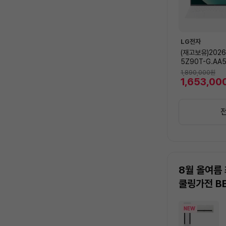
LG전자
(재고보유)2026
5Z90T-G.AA5
tel Ultra5/1
1,890,000
원
GB/39.6cm(15
1,653,00
D IPS/Win11
이트)
8월 올여름
쿨링가전 B
상
NEW
품
목