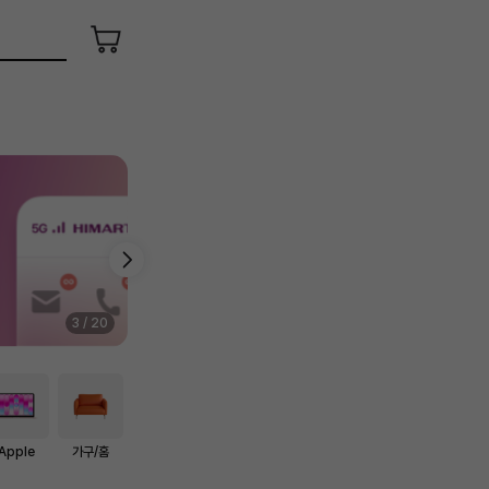
장
바
구
니
4
/
20
Apple
가구/홈