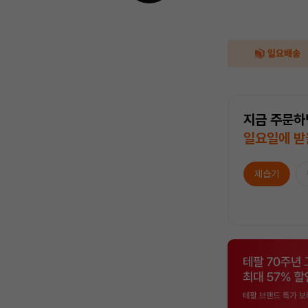
지금 주문하
일요일에 받
제습기
상
품
목
록