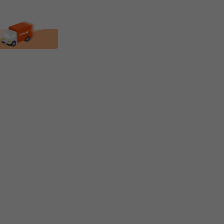
★PLUX★