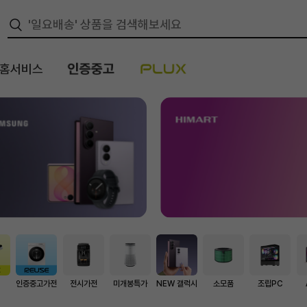
/홈서비스
스
인증중고가전
전시가전
미개봉특가
NEW 갤럭시
소모품
조립PC