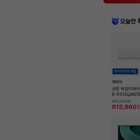
오늘만 
상
품
목
록
하이라이트세일
캐리어
냉방 벽걸이에어컨
B-0103QAWS
32.5㎡) [전
669,000
원
비 포함]
615,860