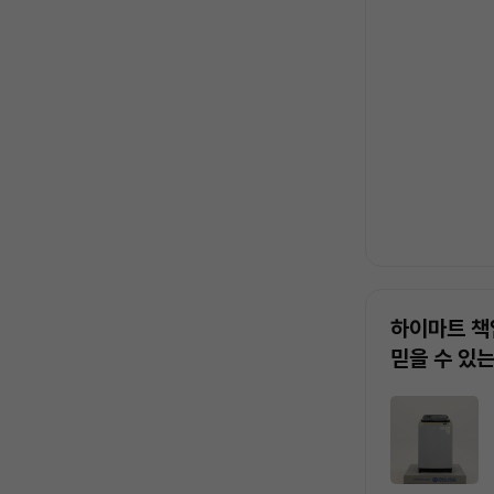
록
하이마트 책
믿을 수 있
상
품
목
록