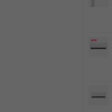
록
NEW
오래된 세탁기
분해청소로 새 것처럼!
에어컨/세탁기 청소 최대 18%