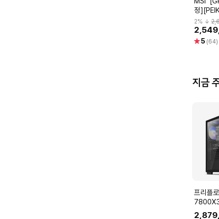
MSI [GPU Holder Kit 증
정][PEI
스 RTX
2
% ↓
2,
SOC D
2,549
로져
별
5
(64)
점
지금 
프리플로우 라
7800X
12GB 
2,879