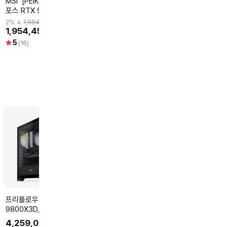
MSI [PEIKOREA] MSI 지
ZOTAC ZOTAC
ASUS [포토리뷰2+3
포스 RTX 5070 Ti 게이
GAMING 지포스 RTX
만]ASUS PRI
밍 트리오 OC D7 16GB
5070 SOLID OC D7
RTX 5080 EV
2
% ↓
1,994,340
2
% ↓
1,688,780
2
% ↓
2,396,940
트라이프로져4
12GB 그래픽카드
16GB 인텍앤컴
1,954,450
1,655,000
2,349,000
원
원
인증점]
별
별
별
5
4.8
5
(16)
(13)
(2)
점
점
점
프리플로우 라이젠7
프리플로우 라이젠7
LG전자 (재고보유)2026
9800X3D_RTX5080
7800X3D_RX9070XT
그램 15Z90T-
16GB 컴퓨터본체
16GB 컴퓨터본체 (RDNA
(Intel
4,259,000
2,699,000
1,890,000
원
원
원