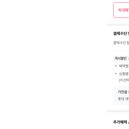
최대혜
결제수단 
결제수단 할
즉시할인
혜택별
상품별
(미선택
가전을 
롯데 개
추가혜택 