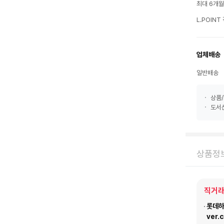
최대 6개
L.POIN
업체배송
일반배송
상품/
도서산
상품정
직거래
롯데하이
ver.