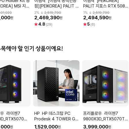
이엠텍 [이엠텍 공식인증
이엠텍 [PEIKOREA]
KOREA] MSI 지포
점][PEIKOREA] PALIT 지
PALIT 지포스 RTX 5080
 5080 뱅가드
포스 RTX 5080
GAMINGPRO D7 16GB
601,020
2
% ↓
2,519,790
1
% ↓
2,519,790
7 16GB 하이퍼프
GAMINGPRO D7 16GB
이엠텍
,000
2,469,390
2,494,590
원
원
원
이엠텍
별
별
4.8
5
(29)
(6)
점
점
주목해야 할 인기 상품이에요!
이젠7
HP HP 데스크탑 PC
프리플로우 라이젠7
3D_RTX5070
Prodesk 4 TOWER G1i
9800X3D_RTX5070TI
컴퓨터본체
울트라7 265 OS미포함
컴퓨터본체 (ULTRA
,000
1,529,000
3,999,000
원
원
원