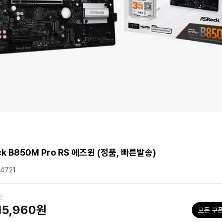
k B850M Pro RS 에즈윈 (정품, 빠른발송)
4721
원
15,960원
모든 쿠