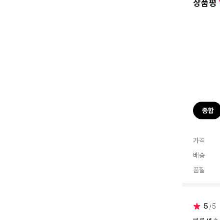
상품평
종합
가격
배송
품질
5
5