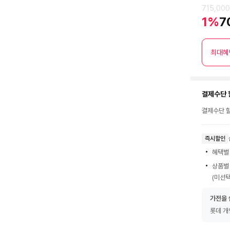
715,00
1%
7
최대혜
결제수단 
결제수단 할
즉시할인
혜택별
상품별
(미선택
가전을 
롯데 개