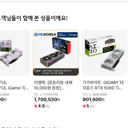
고객님들이 함께 본 상품이에요!
FUL
이엠텍 [포토리뷰 네페
기가바이트 GIGABYTE
FUL iGame 지포
10,000원 증정]
지포스 RTX 5060 Ti
5060 Ti ULTRA
[PEIKOREA] SAPPHIRE
AERO OC D7 8GB 피씨
0,000
1
% ↓
1,717,710
2
% ↓
920,000
 White D7 8GB
라데온 RX 9070 XT
디렉트S
00
1,700,530
901,600
원
원
원
 jn
NITRO+ OC D6 16GB
별
별
4.8
5
(5)
(6)
점
점