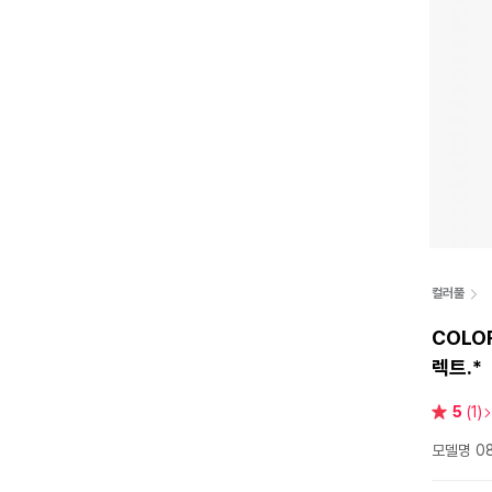
컬러풀
COLOR
렉트.*
별
5
(1)
점
모델명 08