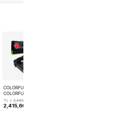
COLORFUL
ZOTAC ZOTAC
ZOTAC ZOTAC
COLORFUL 지포스 RTX
GAMING 지포스 RTX
GAMING 지포스
5070 Ti 토마호크 EX D7
5070 SOLID OC D7
5080 AMP EX
1
% ↓
2,440,000
2
% ↓
1,688,780
2
% ↓
2,692,860
16GB 피씨디렉트.*
12GB 그래픽카드
INFINITY D7 
2,415,600
1,655,000
2,639,000
원
원
원
픽카드
별
별
4.8
5
(13)
(5)
점
점