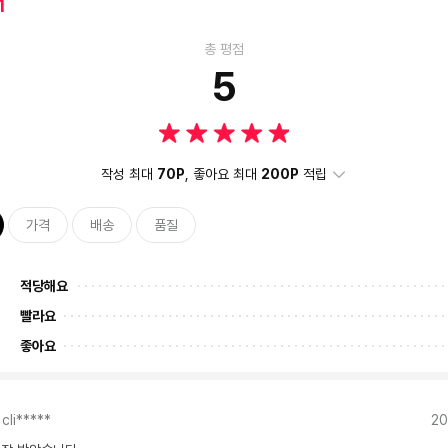
1
총 평점
5
작성 최대
70P
, 좋아요 최대
200P
적립
가격
배송
품질
적당해요
빨라요
좋아요
cli*****
20