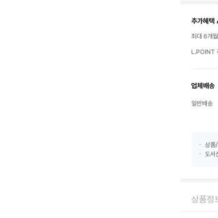
추가혜택 
최대 6개
L.POIN
업체배송
일반배송
상품/
도서산
상품정