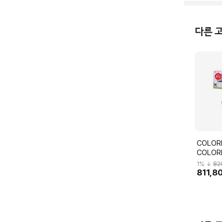
다른 
COLOR
COLOR
스 RTX 
1
% ↓
82
DUO OC
811,8
피씨디렉트