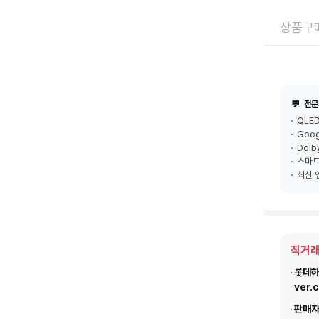
상품구매
💬
전문
QLE
Goog
Dolb
스마트
최신 
직거래
롯데하이
ver.
판매