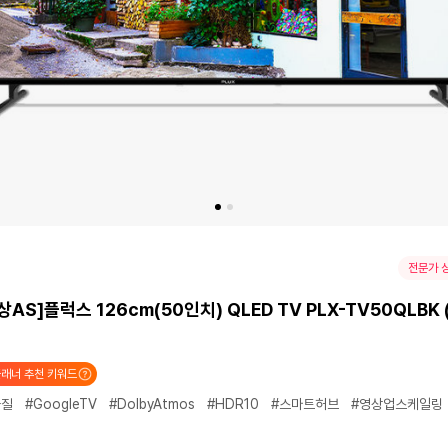
전문가 
상AS]플럭스 126cm(50인치) QLED TV PLX-TV50QLBK
래너 추천 키워드
화질
#GoogleTV
#DolbyAtmos
#HDR10
#스마트허브
#영상업스케일링