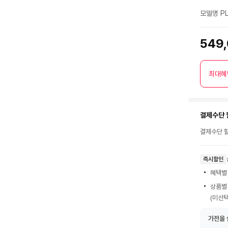
점
모델명 PL
549
최대혜
결제수단 
결제수단 할
즉시할인
혜택별
상품별
(미선택
가전을 