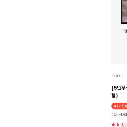
PLUX
[5년무
형)
가전플
#QLED
별
5
(1)