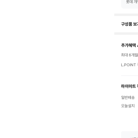
롯데 개
구성품 보
추가혜택 
최대 6개
L.POIN
하이마트 
일반배송
오늘설치