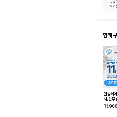
상품/
도서산
함께 
안심케어
사/입주
공간청소)
11,90
춰 수량