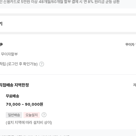
인 신용카드로 5만원 이상 48개월/60개월 할부 결제 시 연 8% 원리금 균등 상환
기
🎉
무이자 
월 무이자할부
T 적립 (로그인 후 확인가능)
직접배송 지역한정
무료배송
70,000 ~ 90,000원
일반배송
오늘설치
(설치 지역에 따라 설치비 상이)