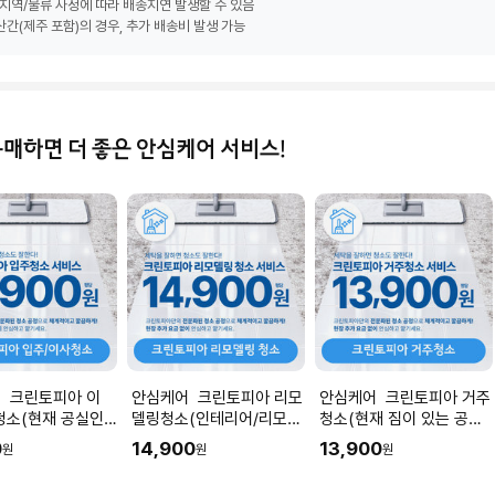
지역/물류 사정에 따라 배송지연 발생할 수 있음
간(제주 포함)의 경우, 추가 배송비 발생 가능
구매하면 더 좋은 안심케어 서비스!
 크린토피아 이
안심케어 크린토피아 리모
안심케어 크린토피아 거주
청소(현재 공실인
델링청소(인테리어/리모델
청소(현재 짐이 있는 공간
 I 공간 평수에 맞
링 공사 직후) I 공간 평수
청소) I 공간 평수에 맞춰
0
14,900
13,900
원
원
원
을 입력해주세요.
에 맞춰 수량을 입력해주세
수량을 입력해주세요.
요.