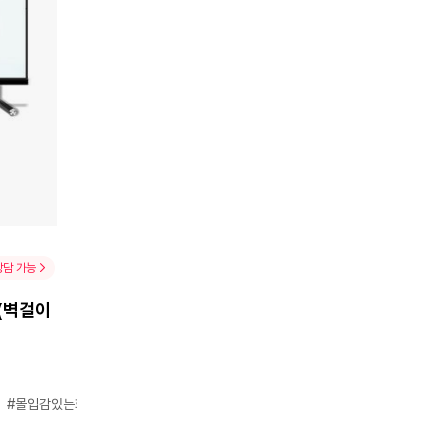
상담 가능
 (벽걸이
#몰입감있는화면
#스마트홈연동
#생생한색감
#직관적UI