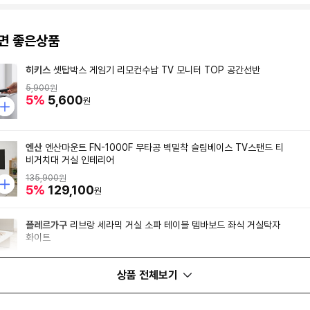
면 좋은상품
히키스
셋탑박스 게임기 리모컨수납 TV 모니터 TOP 공간선반
5,900
원
5%
5,600
원
엔산
엔산마운트 FN-1000F 무타공 벽밀착 슬림베이스 TV스탠드 티
비거치대 거실 인테리어
135,900
원
5%
129,100
원
플레르가구
리브랑 세라믹 거실 소파 테이블 템바보드 좌식 거실탁자
화이트
339,000
원
8%
311,880
원
상품 전체보기