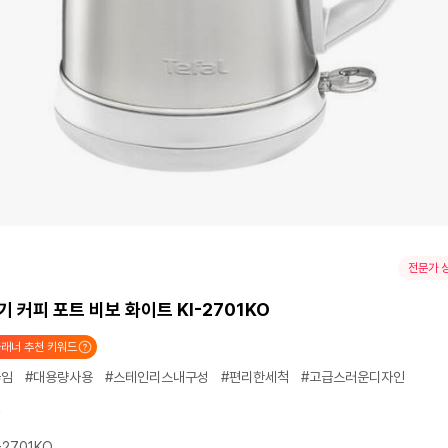
전문가 
기 커피 포트 비보 화이트 KI-2701KO
래너 추천 키워드
끓임
#대용량사용
#스테인리스내구성
#편리한세척
#고급스러운디자인
-2701KO