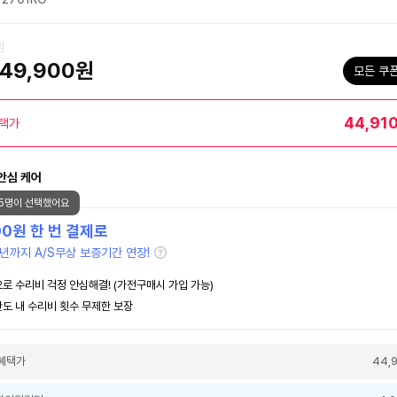
원
49,900원
모든 쿠
44,91
택가
안심 케어
25명이 선택했어요
00
원 한 번 결제로
년까지 A/S무상 보증기간 연장!
로 수리비 걱정 안심해결! (가전구매시 가입 가능)
도 내 수리비 횟수 무제한 보장
혜택가
44,