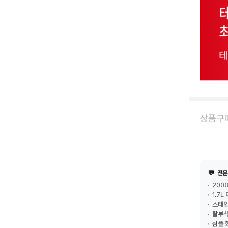
상품구매
💬
전문
200
1.7
스테인
탈부착
심플 