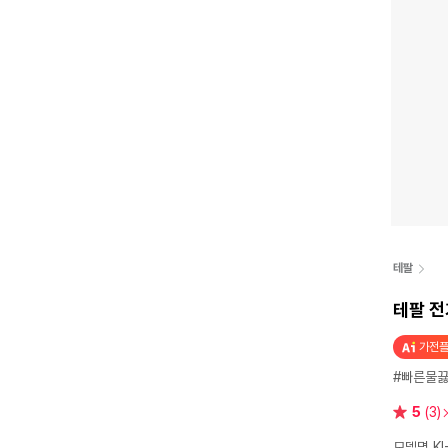
테팔
테팔 전
가전플
#빠른물
별
5
(3)
점
모델명 KI