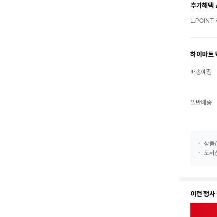
추가혜택 
L.POIN
하이마트 
배송예정
일반배송
상품/
도서산
이런 행사