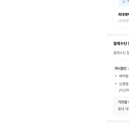
최대혜
(최종결
결제수단 
결제수단 할
즉시할인
혜택별
상품별
(미선택
가전을 
롯데 개