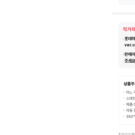
직거래
롯데하이
ver.
판매
주세요
상품주
어느 
스테인
제품 
자동 
360
*이미지를