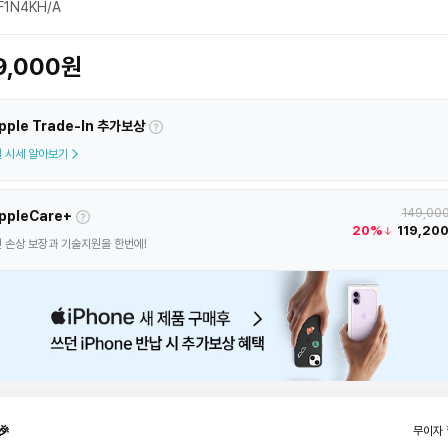
1N4KH/A
9,000원
pple Trade-In 추가보상
 시세 알아보기
149,00
ppleCare+
20%
119,20
 손상 보장과 기술지원을 한번에!
🎉
무이자 