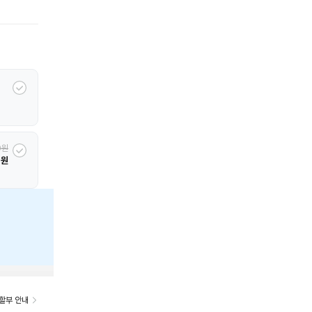
0원
0원
할부 안내