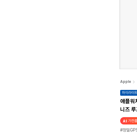
Apple
하이라이
애플워치 
니즈 루프
가전플
#정밀GP