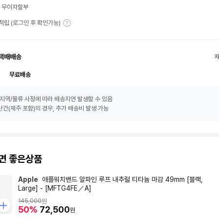
월 무이자할부
T 적립 (로그인 후 확인가능)
택배배송
무료배송
지역/물류 사정에 따라 배송지연 발생할 수 있음
간(제주 포함)의 경우, 추가 배송비 발생 가능
면 좋은상품
Apple
애플워치밴드 알파인 루프 내추럴 티타늄 마감 49mm [블랙,
Large] - [MFTG4FE／A]
145,000
원
50%
72,500
원