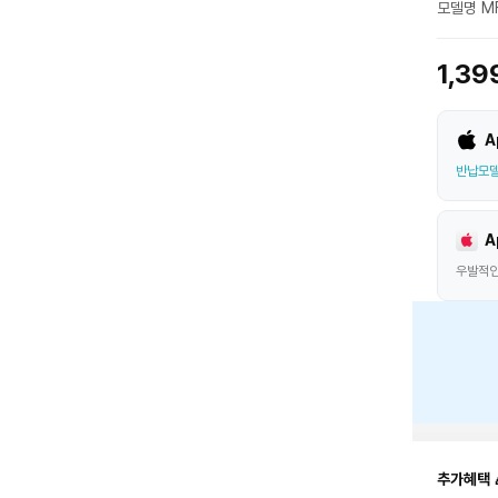
모델명 MF
1,39
A
반납모델
A
우발적인
추가혜택 