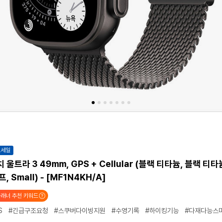
트세일
울트라 3 49mm, GPS + Cellular (블랙 티타늄, 블랙 티
, Small) - [MF1N4KH/A]
래너 추천 키워드
S
#긴급구조요청
#스쿠버다이빙지원
#수영기록
#하이킹기능
#다재다능스