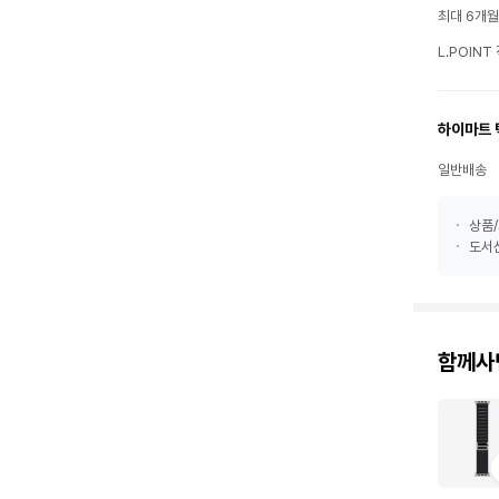
최대 6개
L.POIN
하이마트 
일반배송
상품/
도서산
함께사