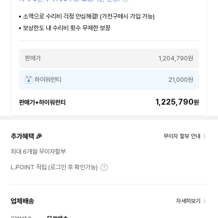
소액으로 수리비 걱정 안심해결! (가전구매시 가입 가능)
보상한도 내 수리비 횟수 무제한 보장
판매가
1,204,790원
하이워런티
21,000원
1,225,790
판매가+하이워런티
원
추가혜택 🎉
무이자 할부 안내
최대 6개월 무이자할부
L.POINT 적립 (로그인 후 확인가능)
업체배송
자세히보기