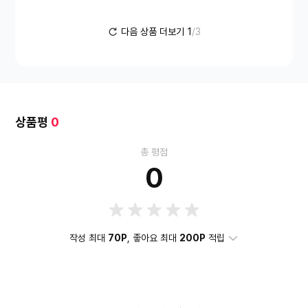
3400W
부가기능
타이머
온도조절
9단
e효율등급
1등
급
다음 상품 더보기
1
/3
상품평
0
총 평점
0
작성 최대
70P
, 좋아요 최대
200P
적립