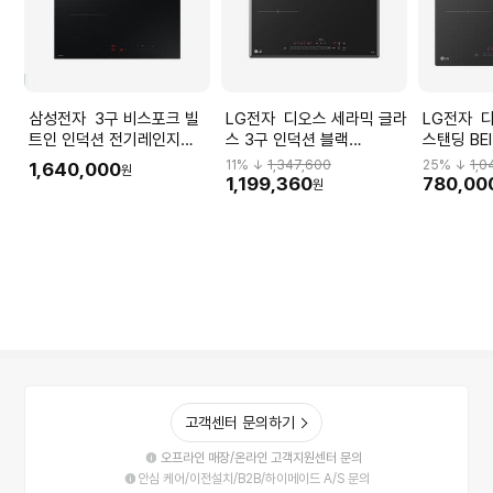
삼성전자 3구 비스포크 빌
LG전자 디오스 세라믹 글라
LG전자 디오스 3구 인덕션
트인 인덕션 전기레인지
스 3구 인덕션 블랙
스탠딩 BE
NZ63DB503CFT (새틴 블
BEI3ASB4 전기레인지
11
% ↓
1,347,600
25
% ↓
1,0
1,640,000
원
랙)
1,199,360
780,00
원
고객센터 문의하기
오프라인 매장/온라인 고객지원센터 문의
안심 케어/이전설치/B2B/하이메이드 A/S 문의