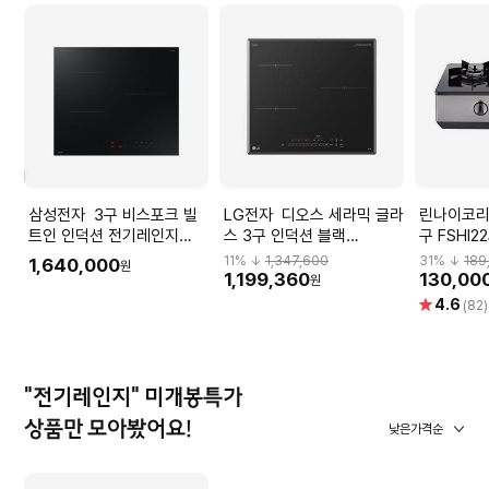
삼성전자 3구 비스포크 빌
LG전자 디오스 세라믹 글라
린나이코리아 가스레
트인 인덕션 전기레인지
스 3구 인덕션 블랙
구 FSHI22
NZ63DB503CFT (새틴 블
BEI3ASB4 전기레인지
전지, 원터
11
% ↓
1,347,600
31
% ↓
189
1,640,000
원
랙)
1,199,360
130,00
원
별
4.6
(82)
점
"전기레인지" 미개봉특가
상품만 모아봤어요!
낮은가격순