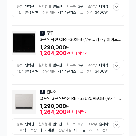
종류
인덕션
설치형태
빌트인
화구수
3구
조작부
터치식
색상
블랙 계열
상판 재질
세라믹글라스
소비전력
3400W
부가기능
타이머+잠금기능
알람
용기감지
일시정지
온도조절
e효율등급
2등급
쿠쿠
2
3구 인덕션 CIR-F302FB (무광글라스 / 와이드플
렉스존)
1,290,000
원
1,264,200
원
최대혜택가
종류
인덕션
설치형태
빌트인
화구수
3구
조작부
터치식
색상
블랙 계열
상판 재질
세라믹글라스
소비전력
3400W
부가기능
타이머+잠금기능
알람
용기감지
일시정지
온도조절
e효율등급
2등급
린나이
3
빌트인 3구 인덕션 RBI-S3620ABOB (오가닉베
이지 컬러,9단 개별 슬라이드 조작부,초고화력 듀어
1,290,000
원
존)
1,264,200
원
최대혜택가
종류
인덕션
설치형태
빌트인
화구수
3구
조작부
슬라이드
터치식
색상
베이지계열
상판 재질
세라믹글라스
소비전력