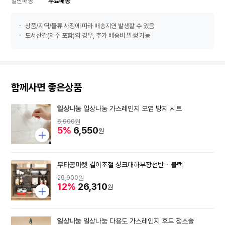
일반배송
무료배송
상품/지역/물류 사정에 따라 배송지연 발생할 수 있음
도서산간(제주 포함)의 경우, 추가 배송비 발생 가능
함께사면 좋은상품
일상나눔
일상나눔 가스레인지 오염 방지 시트
6,900
원
5%
6,550
원
무타공마켓
길이조절 싱크대하부장선반ㆍ블랙
29,900
원
12%
26,310
원
일상나눔
일상나눔 다용도 가스레인지 후드 청소솔