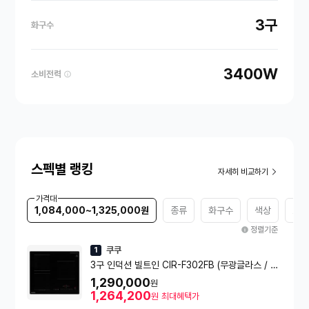
3구
화구수
3400W
소비전력
스펙별 랭킹
자세히 비교하기
가격대
1,084,000~1,325,000원
종류
화구수
색상
소비
정렬기준
쿠쿠
1
3구 인덕션 빌트인 CIR-F302FB (무광글라스 / 와
이드플렉스존)
1,290,000
원
1,264,200
원
최대혜택가