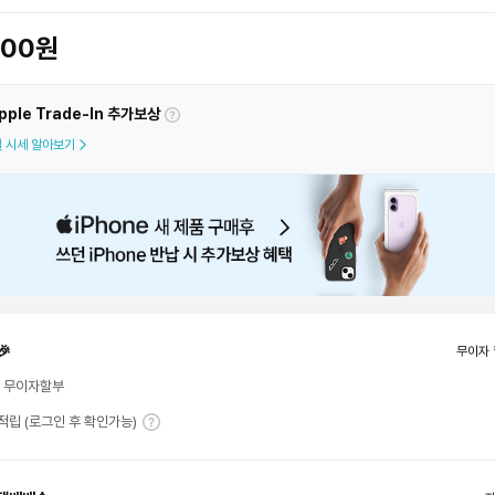
900원
pple Trade-In 추가보상
 시세 알아보기
🎉
무이자 
월 무이자할부
T 적립 (로그인 후 확인가능)