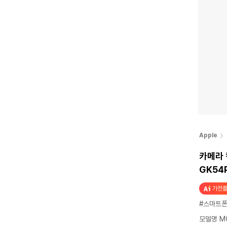
Apple
카메라 
GK54P
가전플
#스마트
모델명 MG