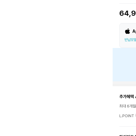
64,
A
반납모델
추가혜택 
최대 6개
L.POIN