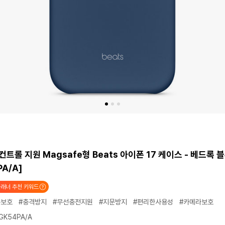
컨트롤 지원 Magsafe형 Beats 아이폰 17 케이스 - 베드록 블루
A/A]
래너 추천 키워드
폰보호
#충격방지
#무선충전지원
#지문방지
#편리한사용성
#카메라보호
K54PA/A