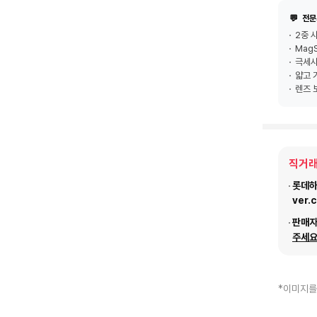
💬
전문
2중 
Mag
극세사
얇고 
렌즈 
직거래
롯데하이
ver.
판매
주세요
*이미지를