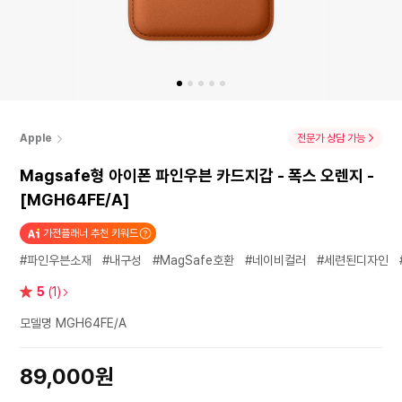
Apple
전문가 상담 가능
Magsafe형 아이폰 파인우븐 카드지갑 - 폭스 오렌지 -
[MGH64FE/A]
가전플래너 추천 키워드
#파인우븐소재
#내구성
#MagSafe호환
#네이비컬러
#세련된디자인
별
5
(1)
점
모델명 MGH64FE/A
89,000원