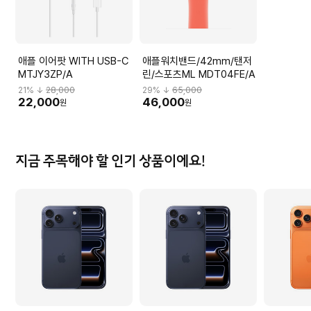
애플 이어팟 WITH USB-C
애플워치밴드/42mm/탠저
MTJY3ZP/A
린/스포츠ML MDT04FE/A
21
% ↓
28,000
29
% ↓
65,000
22,000
46,000
원
원
지금 주목해야 할 인기 상품이에요!