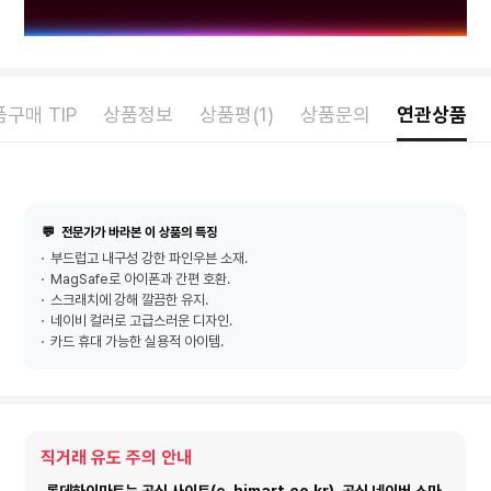
구매 TIP
상품정보
상품평(1)
상품문의
연관상품
💬
전문가가 바라본 이 상품의 특징
부드럽고 내구성 강한 파인우븐 소재.
MagSafe로 아이폰과 간편 호환.
스크래치에 강해 깔끔한 유지.
네이비 컬러로 고급스러운 디자인.
카드 휴대 가능한 실용적 아이템.
직거래 유도 주의 안내
롯데하이마트는 공식 사이트(e-himart.co.kr), 공식 네이버 스마