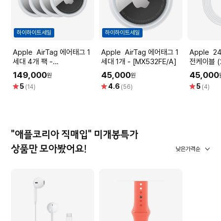
하이하이트세일
하이하이트세일
Apple AirTag 에어태그 1
Apple AirTag 에어태그 1
Apple 240W USB-C 충
세대 4개 팩 -
세대 1개 - [MX532FE/A]
전케이블 (2
[MX542FE/A]
[MYQT3F
149,000
45,000
45,000
원
원
별
별
별
5
4.6
5
(14)
(56)
(4)
점
점
점
"애플코리아 직매입" 미개봉특가
상품만 모아봤어요!
낮은가격순