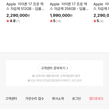
Apple 아이폰 17 프로 맥
Apple 아이폰 17 프로 맥
Apple 아이폰 17 프로 맥
스 자급제 512GB - 딥블루
스 자급제 256GB - 딥블루
스 자급제 
[MFYU4KH/A]
[MFYP4KH/A]
오렌지 [M
2,290,000
1,990,000
2,290,
원
원
별
별
별
4.8
5
5
(7)
(14)
(4)
점
점
점
고객센터 문의하기
오프라인 매장/온라인 고객지원센터 문의
안심 케어/이전설치/B2B/하이메이드 A/S 문의
고객센터
가전수리 접수
회사소개
로그인
앱다운로드