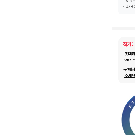
A19
USB 
직거래
롯데하이
ver.
판매
주세요