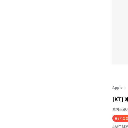
Apple
[KT] 
초이스90
가전플
#부드러