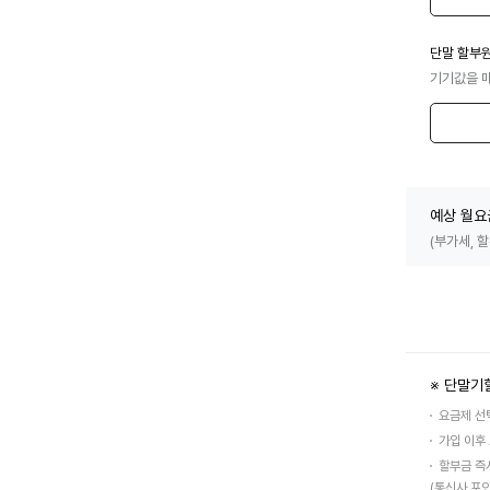
단말 할부
기기값을 
예상 월요
(부가세, 
※ 단말기
요금제 선
가입 이후
할부금 즉
(통신사 포