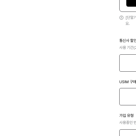
[단말
요.
통신사 할
사용 기간(
USIM 구
가입 유형
사용중인 