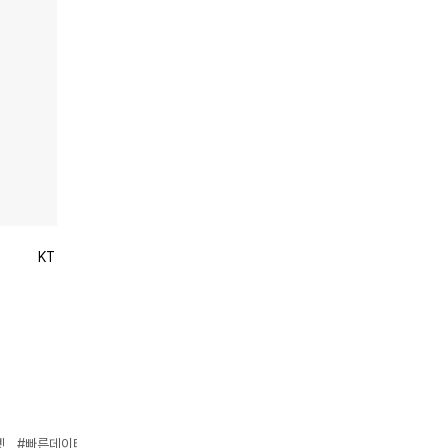
KT
셋
#빠른데이터전송