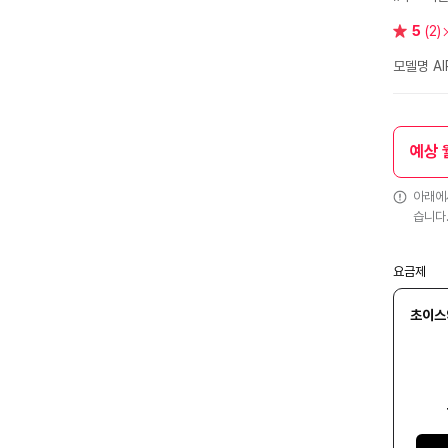
별
5
(2)
점
모델명 AI
예상 
아래에서
습니다
요금제
초이스