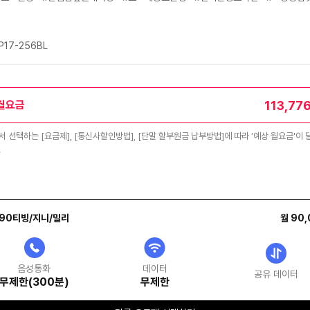
P17-256BL
113,77
월요금
 선택하는 [요금제], [통신사할인방법], [단말 할부원금 납부방법]에 따라 ‘예상 월요금'이 
.
90티빙/지니/밀리
월 90
음성통화
데이터
공유 데이터
무제한(300분)
무제한