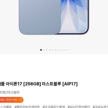
애플 아이폰17 [256GB] 미스트블루 [AIP17]
티빙/지니/밀리
래너 추천 키워드
운스크롤링
#몰입감높은게이밍
#초고해상도촬영
#실시간정보확인
#고성능칩