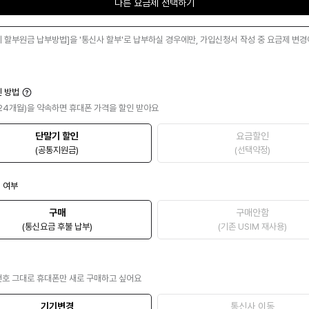
다른 요금제 선택하기
기 할부원금 납부방법]을 '통신사 할부'로 납부하실 경우에만, 가입신청서 작성 중 요금제 변
인 방법
24개월)을 약속하면 휴대폰 가격을 할인 받아요
단말기 할인
요금할인
(공통지원금)
(선택약정)
매 여부
구매
구매안함
(통신요금 후불 납부)
(기존 USIM 재사용)
번호 그대로 휴대폰만 새로 구매하고 싶어요
기기변경
통신사 이동