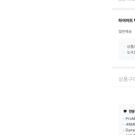
하이마트 
일반배송
상품/
도서산
상품구매
💬
전문
ProM
48M
Dyna