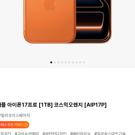
 애플 아이폰17프로 [1TB] 코스믹오렌지 [AIP17P]
/밀리초이스베이직
래너 추천 키워드
저장공간
#고성능카메라
#세련된디자인
#배터리성능
#일상속스마트기술