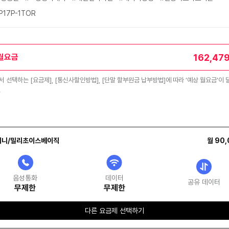
P17P-1TOR
162,47
월요금
 선택하는 [요금제], [통신사할인방법], [단말 할부원금 납부방법]에 따라 ‘예상 월요금'이 
.
지니/밀리초이스베이직
월 90
음성통화
데이터
공유 데이터
무제한
무제한
다른 요금제 선택하기