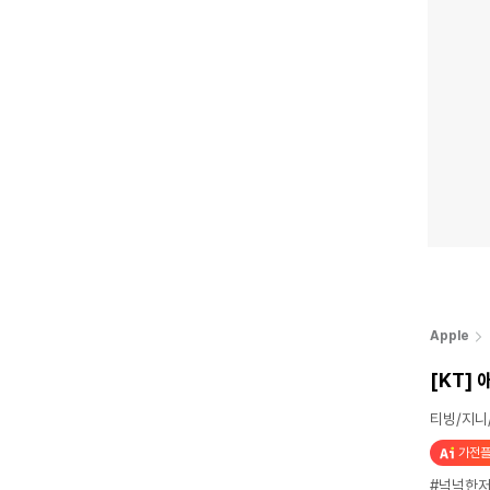
Apple
[KT]
티빙/지니
가전플
#넉넉한