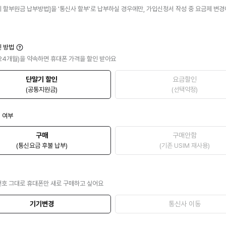
기 할부원금 납부방법]을 '통신사 할부'로 납부하실 경우에만, 가입신청서 작성 중 요금제 변
인 방법
24개월)을 약속하면 휴대폰 가격을 할인 받아요
단말기 할인
요금할인
(공통지원금)
(선택약정)
매 여부
구매
구매안함
(통신요금 후불 납부)
(기존 USIM 재사용)
번호 그대로 휴대폰만 새로 구매하고 싶어요
기기변경
통신사 이동