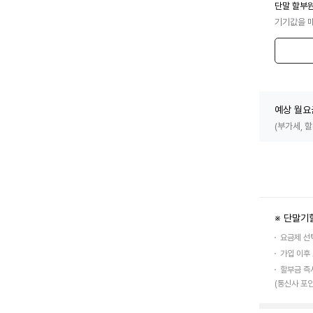
단말 할부
기기값을 
예상 월요
(부가세, 
※ 단말기
요금제 선
가입 이후
할부금 즉
(통신사 포