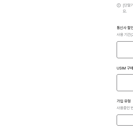
[단말
요.
통신사 할
사용 기간(
USIM 구
가입 유형
사용중인 