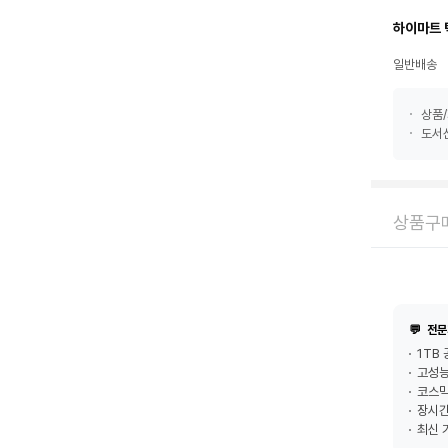
하이마트 
일반배송
상품/
도서산
상품구매
💬
전문
1TB
고성능
코스믹
장시간
최신 