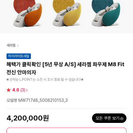
세라젬
하이라이트세일
혜택가 클릭확인 [5년 무상 A/S] 세라젬 파우제 M8 Fit
전신 안마의자
★선착순 L.POINT는 소진 시 조기 종료 될 수 있습니다★
별
4.6
(3)
점
모델명 MW71748_5008210153_3
4,200,000원
모든 쿠폰 보기