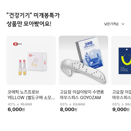
"건강기기" 미개봉특가
상품만 모아봤어요!
낮은가격순
코에픽 노즈프로브
고요잠 이갈이방지 수면용
고요잠 이
YELLOW (별도구매 소모
마우스피스 GOYOZAM
마우스피스S
품) COEPIC(PROBE)
40
% ↓
10,000
66
% ↓
23,900
66
% ↓
26
6,000
8,000
9,000
원
원
원