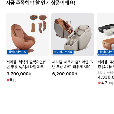
지금 주목해야 할 인기 상품이에요!
하이라이트세일
하이라이트세일
하이라이트
세라젬 혜택가 클릭확인[5
세라젬 혜택가 클릭확인 [5
세라젬 주말반짝한정오픈예
년 무상 A/S]세라젬 파우제
년 무상 A/S] 파우제 M10
정 [최대혜
M6 안마의자 마사지 휴식가
전신 안마의자
라젬 마스터 V9 S
6
% ↓
4,62
3,700,000
6,200,000
원
원
전
추온열 의
4,339,
별
5
(1)
별
4.7
점
(10)
점