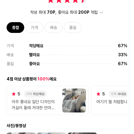
작성 최대
70P
, 좋아요 최대
200P
적립
종합
가격
배송
품질
가격
적당해요
67%
배송
빨라요
33%
품질
좋아요
67%
4점 이상 상품평이
100%
에요
5
5
가격
적당해요
가격
싸네요
아주 좋네요 일단 디자인이
여기가 젤 저렴합니다
거실이 둘때 거대한 안마의
자가 다 차지하는 느낌이 없
고 쇼파느 다른 물건과도 잘
사진/동영상
어루어지는 느낌입니다 물론
디자인이 뭐 중요하나 안마