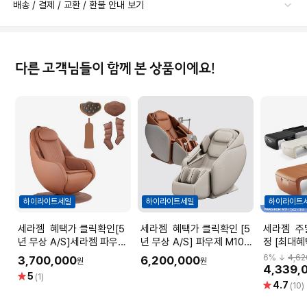
배송 / 결제 / 교환 / 환불 안내 보기
다른 고객님들이 함께 본 상품이에요!
하이라이트세일
하이라이트세일
하이라이트
세라젬 혜택가 클릭확인[5
세라젬 혜택가 클릭확인 [5
세라젬 주말반짝한정오픈예
년 무상 A/S]세라젬 파우제
년 무상 A/S] 파우제 M10
정 [최대혜
M6 안마의자 마사지 휴식가
전신 안마의자
라젬 마스터 V9 S
6
% ↓
4,62
3,700,000
6,200,000
원
원
전
추온열 의
4,339,
별
5
(1)
별
4.7
점
(10)
점