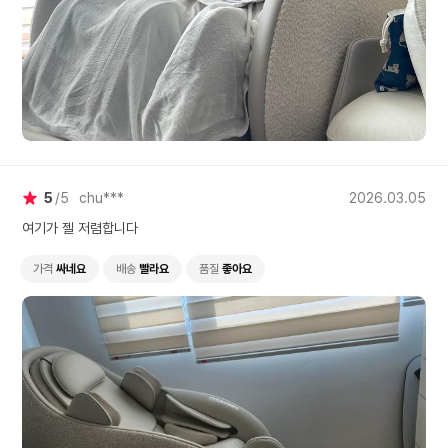
5
5
chu***
2026.03.05
여기가 젤 저렴합니다
가격
싸네요
배송
빨라요
품질
좋아요