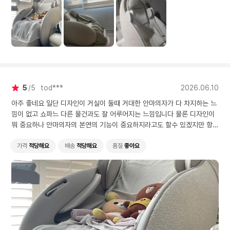
의자의 본연의 기능이 중요
하지라고도 할수 있겠지만
항상 집에 두고 보야하는 물
건이고 계속 안자 사용 할수
있는 물건도 아니니 눈으로
볼때도 즣거워야하기에 디
자인도 중요하다고 생각하는
데 너무 이쁩니다 그렇다고
5
5
tod***
2026.06.10
안마기능이 뒤쳐지거나 하지
않고 아주 알아수 스캔하면
아주 좋네요 일단 디자인이 거실이 둘때 거대한 안마의자가 다 차지하는 느
서 편하게 사용하고 있습니
낌이 없고 쇼파느 다른 물건과도 잘 어루어지는 느낌입니다 물론 디자인이
다
뭐 중요하나 안마의자의 본연의 기능이 중요하지라고도 할수 있겠지만 항상
집에 두고 보야하는 물건이고 계속 안자 사용 할수 있는 물건도 아니니 눈으
로 볼때도 즣거워야하기에 디자인도 중요하다고 생각하는데 너무 이쁩니다
가격
적당해요
배송
적당해요
품질
좋아요
그렇다고 안마기능이 뒤쳐지거나 하지 않고 아주 알아수 스캔하면서 편하게
사용하고 있습니다