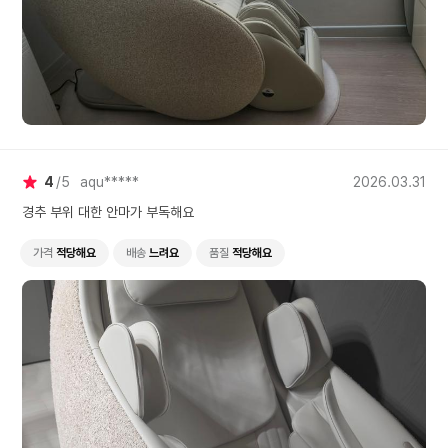
4
5
aqu*****
2026.03.31
경추 부위 대한 안마가 부독해요
가격
적당해요
배송
느려요
품질
적당해요