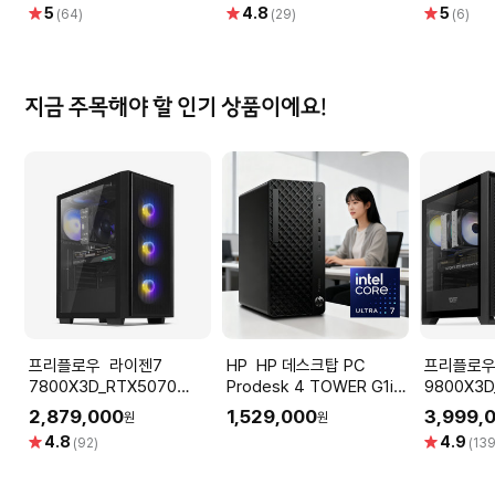
엠텍
별
별
별
5
4.8
5
(64)
(29)
(6)
점
점
점
지금 주목해야 할 인기 상품이에요!
프리플로우 라이젠7
HP HP 데스크탑 PC
프리플로우 라이
7800X3D_RTX5070
Prodesk 4 TOWER G1i
9800X3D
12GB 컴퓨터본체 (ULTRA
울트라7 265 OS미포함
퓨터본체 (
2,879,000
1,529,000
3,999,
원
원
GAMING X7 A57L) AMD
GAMING 
별
별
4.8
4.9
(92)
(139
게이밍컴퓨터 조립PC
AMD 게
점
점