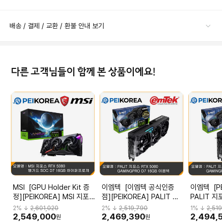
배송 / 결제 / 교환 / 환불 안내 보기
다른 고객님들이 함께 본 상품이에요!
MSI [GPU Holder Kit 증
이엠텍 [이엠텍 공식인증
이엠텍 [PEIKOREA]
정][PEIKOREA] MSI 지포
점][PEIKOREA] PALIT 지
PALIT 지
스 RTX 5080 뱅가드 SOC
포스 RTX 5080
GAMINGP
2
% ↓
2,601,020
2
% ↓
2,519,790
1
% ↓
2,51
D7 16GB 하이퍼프로져
GAMINGPRO D7 16GB 이
엠텍
2,549,000
2,469,390
2,494,
원
원