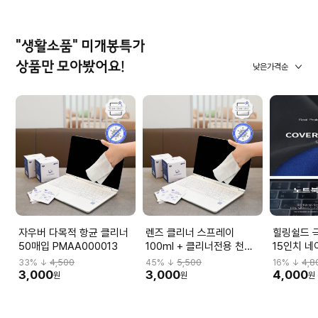
"생활소품" 미개봉특가
상품만 모아봤어요!
낮은가격순
자우버 다목적 항균 클리너
렌즈 클리너 스프레이
힐링쉴드 
50매입 PMAA000013
100ml + 클리너전용 천
15인치 네
PMQS040037
33
% ↓
4,500
45
% ↓
5,500
16
% ↓
4,8
3,000
3,000
4,000
원
원
원