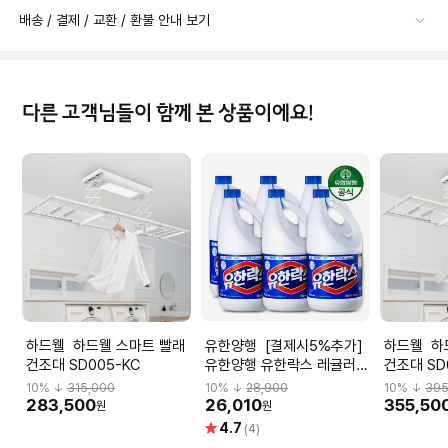
배송 / 결제 / 교환 / 환불 안내 보기
다른 고객님들이 함께 본 상품이에요!
하드웰 하드웰 스마트 빨래
유한양행 [결제시5%추가]
하드웰 하드웰 스마트 빨래
건조대 SD005-KC
유한양행 유한락스 레귤러
건조대 SD
2L x 6개 (1박스)
트 설치비 
10
% ↓
315,000
10
% ↓
28,900
10
% ↓
395
283,500
26,010
355,50
원
원
별
4.7
(4)
점