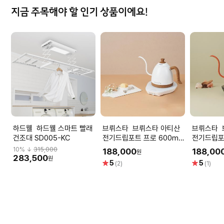
지금 주목해야 할 인기 상품이에요!
하드웰 하드웰 스마트 빨래
브뤼스타 브뤼스타 아티산
브뤼스타 브뤼스타 아티산
건조대 SD005-KC
전기드립포트 프로 600ml
전기드립포트
- 모던화이트
- 네덜란
10
% ↓
315,000
188,000
188,00
원
283,500
원
별
별
5
5
(2)
(1)
점
점