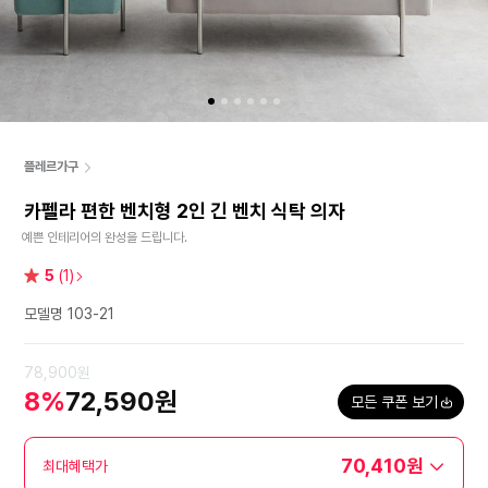
플레르가구
카펠라 편한 벤치형 2인 긴 벤치 식탁 의자
예쁜 인테리어의 완성을 드립니다.
별
5
(1)
점
모델명 103-21
78,900원
8%
72,590원
모든 쿠폰 보기
70,410원
최대혜택가