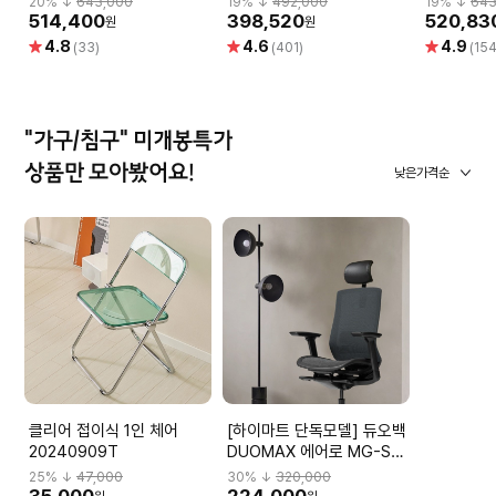
20
% ↓
643,000
19
% ↓
492,000
19
% ↓
643
퍼싱글사이즈)
514,400
398,520
520,83
원
원
별
별
별
4.8
4.6
4.9
(33)
(401)
(154
점
점
점
"가구/침구" 미개봉특가
상품만 모아봤어요!
낮은가격순
클리어 접이식 1인 체어
[하이마트 단독모델] 듀오백
20240909T
DUOMAX 에어로 MG-S-
L2 DBBMGHL3NMBN-
25
% ↓
47,000
30
% ↓
320,000
M59BK
35,000
224,000