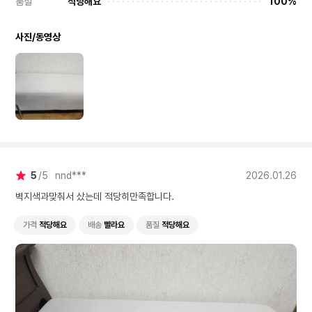
품질
적당해요
100%
사진/동영상
5
5
nnd***
2026.01.26
벽지색과맞춰서 샀는데 적당히만족합니다.
가격
적당해요
배송
빨라요
품질
적당해요