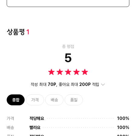
상품평
1
총 평점
5
작성 최대
70P
, 좋아요 최대
200P
적립
종합
가격
배송
품질
가격
적당해요
100%
배송
빨라요
100%