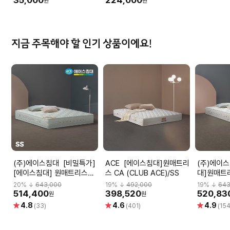
원
원
지금 주목해야 할 인기 상품이에요!
(주)에이스침대 [비밀특가]
ACE [에이스침대]원매트리
(주)에이스침대 
[에이스침대] 원매트리스
스 CA (CLUB ACE)/SS
대]원매트리
CA2(CLUB ACE2)/SS(슈
ACE2)/S
20
% ↓
643,000
19
% ↓
492,000
19
% ↓
643
퍼싱글사이즈)
514,400
398,520
520,83
원
원
별
별
별
4.8
4.6
4.9
(33)
(401)
(154
점
점
점