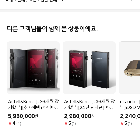
다른 고객님들이 함께 본 상품이에요!
Astell&Kern [~36개월 장
Astell&Kern [~36개월 장
ifi audio [~36개월 장기할
기할부][추가혜택+하이마트
기할부][24년 신제품] 아스
부]iDSD V
케어] 아스텔앤컨
텔앤컨 A&ultima
루투스
5,980,000
2,980,000
2,240,
원
원
A&ultima SP4000 실버/
SP3000M Compact
별
별
별
4
5
5
(4)
(1)
(1)
블랙 DAP Built on
Size, Limitless Sound
점
점
점
Legacy, Evolving
Perfection