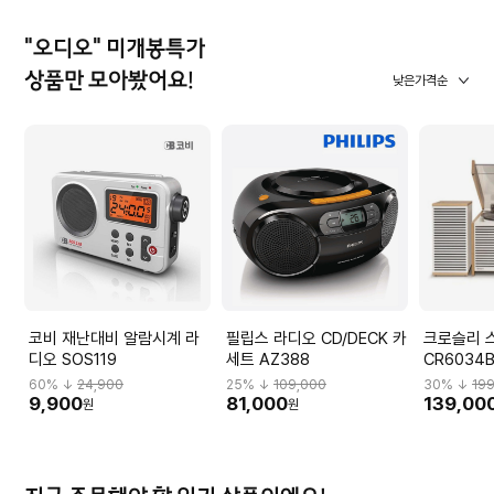
"오디오" 미개봉특가
상품만 모아봤어요!
낮은가격순
코비 재난대비 알람시계 라
필립스 라디오 CD/DECK 카
크로슬리 
디오 SOS119
세트 AZ388
CR6034
60
% ↓
24,900
25
% ↓
109,000
30
% ↓
19
9,900
81,000
139,00
원
원