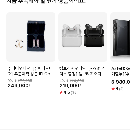
지금 주목해야 할 인기 상품이에요!
주피터오디오 [주피터오디
캠브리지오디오 [~7/31 케
Astell&Kern [~
오] 주문제작 상품 IFI Go
이스 증정] 캠브리지오디오
기할부][
Pod _ 한율 골드 _ 이어루프
멜로매니아 A100 하이파이
케어] 아
9
% ↓
272,435
4
% ↓
229,306
5,980,
이어폰 커스텀 케이블 _ 고
액티브 노이즈캔슬링 무선
A&ultim
249,000
219,000
원
원
별
4
(4)
팟 맥스 커스텀 케이블
블루투스 이어폰
블랙 DAP B
별
4.5
점
(36)
Legacy, 
점
Perfecti