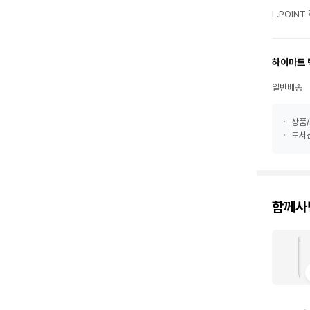
L.POIN
하이마트 
일반배송
상품/
도서산
함께사