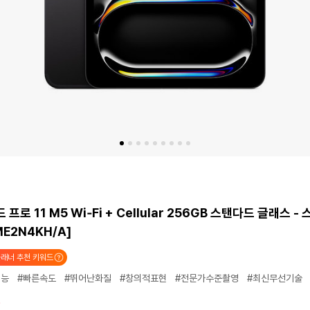
프로 11 M5 Wi‑Fi + Cellular 256GB 스탠다드 글래스 -
ME2N4KH/A]
래너 추천 키워드
성능
#빠른속도
#뛰어난화질
#창의적표현
#전문가수준촬영
#최신무선기술