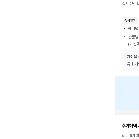
결제수단 할
즉시할인
혜택별
상품별
(미선택
가전을 
롯데 개
추가혜택 
최대 6개