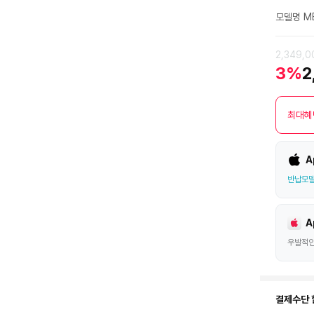
점
모델명 ME
2,349,
3%
2
최대혜
A
반납모델
A
우발적인
결제수단 