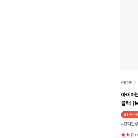
Apple
아이패드 
블랙 [
가전플
#강력한
별
5
(2)