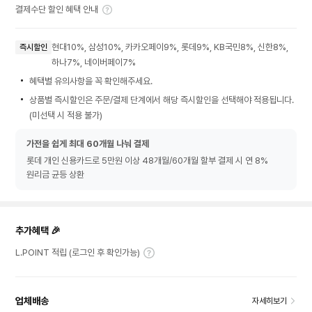
결제수단 할인 혜택 안내
현대10%, 삼성10%, 카카오페이9%, 롯데9%, KB국민8%, 신한8%,
즉시할인
하나7%, 네이버페이7%
혜택별 유의사항을 꼭 확인해주세요.
상품별 즉시할인은 주문/결제 단계에서 해당 즉시할인을 선택해야 적용됩니다.
(미선택 시 적용 불가)
가전을 쉽게 최대 60개월 나눠 결제
롯데 개인 신용카드로 5만원 이상 48개월/60개월 할부 결제 시 연 8%
원리금 균등 상환
추가혜택 🎉
L.POINT 적립 (로그인 후 확인가능)
업체배송
자세히보기