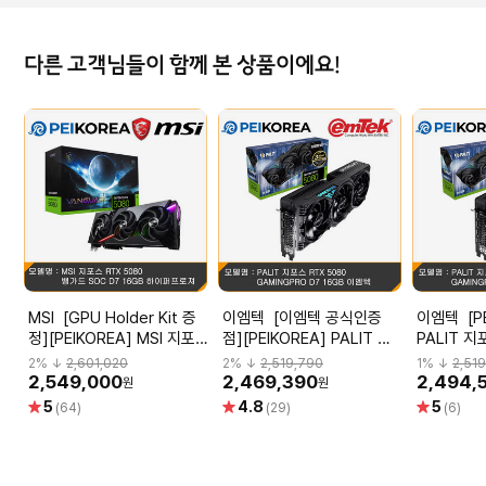
다른 고객님들이 함께 본 상품이에요!
MSI [GPU Holder Kit 증
이엠텍 [이엠텍 공식인증
이엠텍 [PEIKOREA]
정][PEIKOREA] MSI 지포
점][PEIKOREA] PALIT 지
PALIT 지
스 RTX 5080 뱅가드 SOC
포스 RTX 5080
GAMINGP
2
% ↓
2,601,020
2
% ↓
2,519,790
1
% ↓
2,51
D7 16GB 하이퍼프로져
GAMINGPRO D7 16GB 이
엠텍
2,549,000
2,469,390
2,494,
원
원
엠텍
별
별
별
5
4.8
5
(64)
(29)
(6)
점
점
점