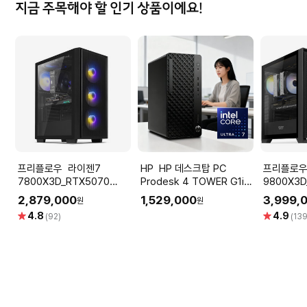
지금 주목해야 할 인기 상품이에요!
프리플로우 라이젠7
HP HP 데스크탑 PC
프리플로우 라이
7800X3D_RTX5070
Prodesk 4 TOWER G1i
9800X3D
12GB 컴퓨터본체 (ULTRA
울트라7 265 OS미포함
퓨터본체 (
2,879,000
1,529,000
3,999,
원
원
GAMING X7 A57L) AMD
GAMING 
별
별
4.8
4.9
(92)
(139
게이밍컴퓨터 조립PC
AMD 게
점
점