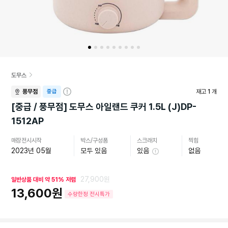
도무스
풍무점
중급
재고
1
개
자
세
[중급 / 풍무점] 도무스 아일랜드 쿠커 1.5L (J)DP-
히
1512AP
보
기
매장전시시작
박스/구성품
스크래치
찍힘
2023년 05월
모두 있음
있음
없음
27,900원
일반상품 대비 약 51% 저렴
13,600원
수량한정 전시특가