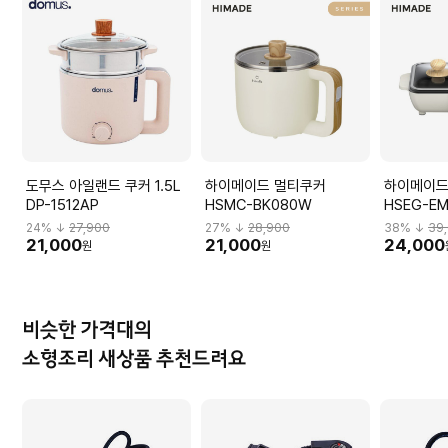
도무스 아일랜드 쿠커 1.5L
하이메이드 멀티쿠커
하이메이드
DP-1512AP
HSMC-BK080W
HSEG-E
24
% ↓
27,900
27
% ↓
28,900
38
% ↓
39
21,000
21,000
24,000
원
원
비슷한 가격대의
소형조리 새상품 추천드려요