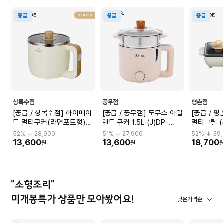
중급
중급
중급
상록수점
풍무점
평촌점
[중급 / 상록수점] 하이메이
[중급 / 풍무점] 도무스 아일
[중급 / 
드 멀티쿠커(라면포트형)
랜드 쿠커 1.5L (J)DP-
멀티그릴 (
(J)HSMC-BK080W
1512AP
EM280W
52
% ↓
28,900
51
% ↓
27,900
52
% ↓
39
13,600
13,600
18,700
원
원
"소형조리"
미개봉특가 상품만 모아봤어요!
낮은가격순