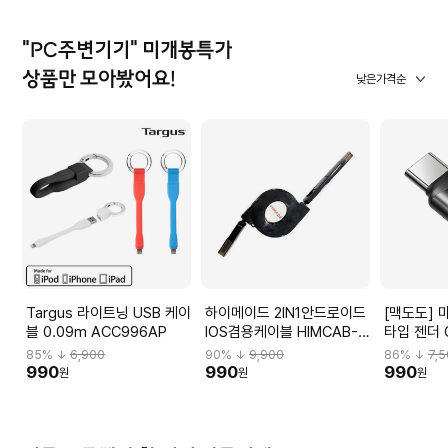
"PC주변기기" 미개봉특가
상품만 모아봤어요!
낮은가격순
Targus 라이트닝 USB 케이
하이메이드 2IN1안드로이드
[맥도도] 
블 0.09m ACC996AP
IOS겸용케이블 HIMCAB-
타입 젠더 
H001
85
% ↓
6,900
90
% ↓
9,900
86
% ↓
7,
990
990
990
원
원
원