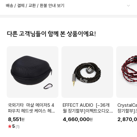
배송 / 결제 / 교환 / 환불 안내 보기
다른 고객님들이 함께 본 상품이에요!
국외기타 마샬 메이저5 4
EFFECT AUDIO [~36개
CrystalCable
파우치 헤드셋 케이스 헤드
월 장기할부]이펙트오디오
장기할부]
폰 휴대용 메이저5 (일반형
커스텀 유선 이어폰 케이블
커스텀 유
8,551
4,660,000
2,870,
원
원
파우치)
New Chiron 8W
Dream Du
별
5
(1)
점