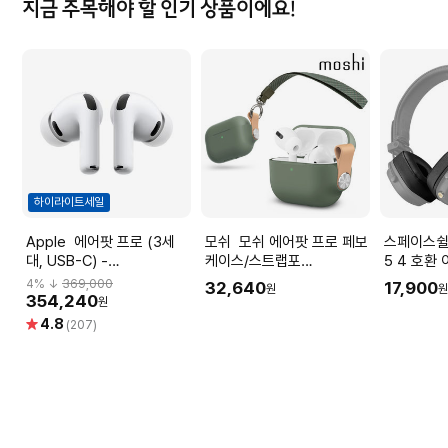
지금 주목해야 할 인기 상품이에요!
하이라이트세일
Apple 에어팟 프로 (3세
모쉬 모쉬 에어팟 프로 페보
스페이스쉴드 마샬
대, USB-C) -
케이스/스트랩포
5 4 호환
[MFHP4KH/A]
함/AirPods Pro / Mint
랙
4
% ↓
369,000
32,640
17,900
원
Green
354,240
원
별
4.8
(207)
점