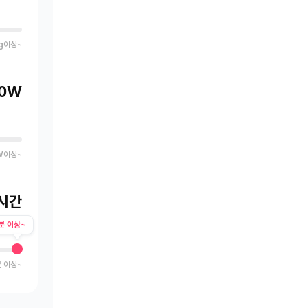
g이상~
0W
W이상~
시간
분 이상~
 이상~