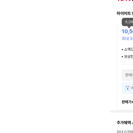
하이마트 
6,0
10,
최대 5
소액으
보상한
판매
판매가
추가혜택 
최대 6개