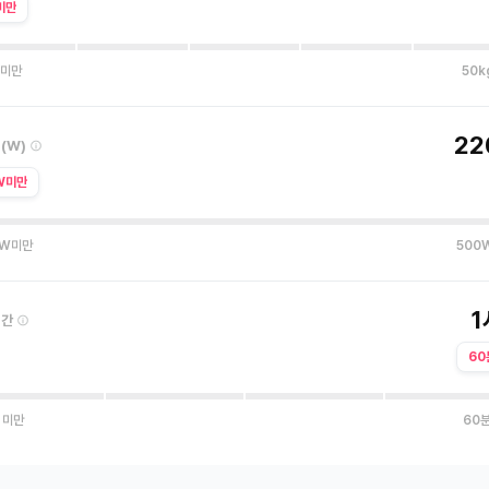
미만
 미만
50k
22
(W)
W미만
0W미만
500
1
시간
60
 미만
60분