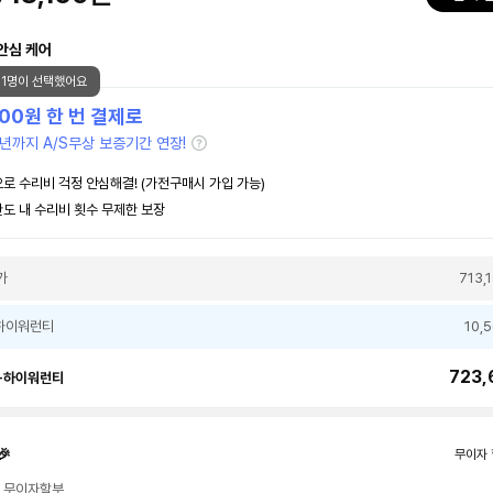
안심 케어
61명이 선택했어요
500
원 한 번 결제로
년까지 A/S무상 보증기간 연장!
로 수리비 걱정 안심해결! (가전구매시 가입 가능)
도 내 수리비 횟수 무제한 보장
가
713,
하이워런티
10,
723,
+하이워런티
🎉
무이자 
월 무이자할부