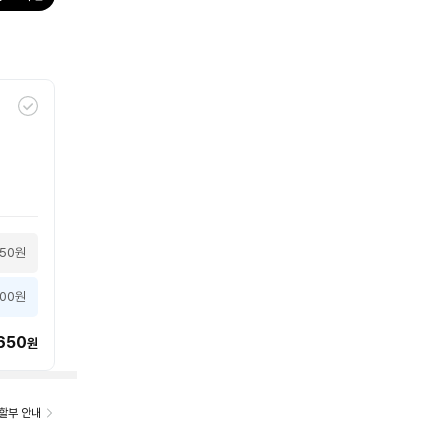
150원
500원
650
원
할부 안내