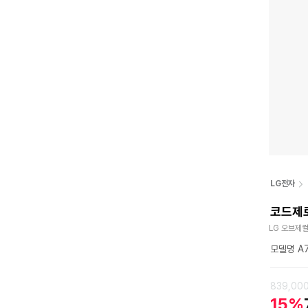
LG전자
코드제로
LG 오브제컬
모델명 A
839,00
15%