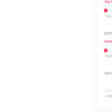
~3kg 
~3kg
흡입력
~500
~50
사용
~10분