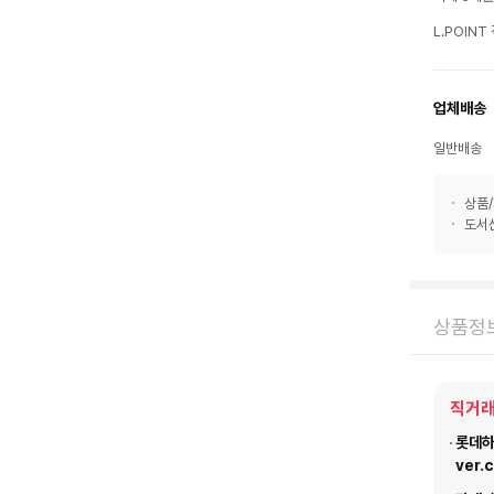
L.POIN
업체배송
일반배송
상품/
도서산
상품정
직거래
롯데하이
ver.