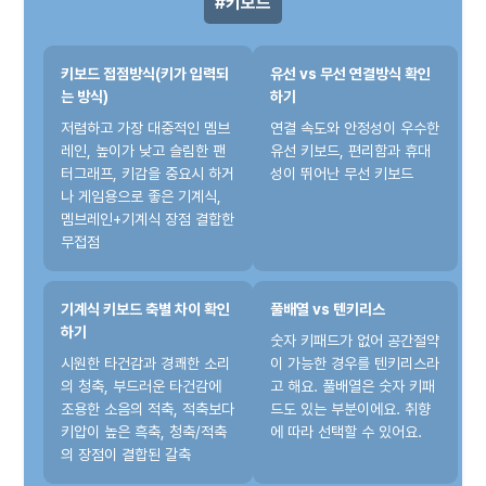
키보드
키보드 접점방식(키가 입력되
유선 vs 무선 연결방식 확인
는 방식)
하기
저렴하고 가장 대중적인 멤브
연결 속도와 안정성이 우수한
레인, 높이가 낮고 슬림한 팬
유선 키보드, 편리함과 휴대
터그래프, 키감을 중요시 하거
성이 뛰어난 무선 키보드
나 게임용으로 좋은 기계식,
멤브레인+기계식 장점 결합한
무접점
기계식 키보드 축별 차이 확인
풀배열 vs 텐키리스
하기
숫자 키패드가 없어 공간절약
시원한 타건감과 경쾌한 소리
이 가능한 경우를 텐키리스라
의 청축, 부드러운 타건감에
고 해요. 풀배열은 숫자 키패
조용한 소음의 적축, 적축보다
드도 있는 부분이에요. 취향
키압이 높은 흑축, 청축/적축
에 따라 선택할 수 있어요.
의 장점이 결합된 갈축