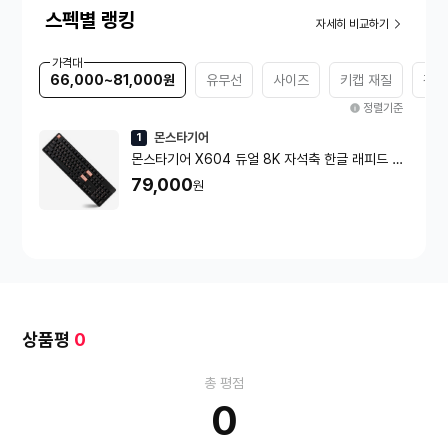
스펙별 랭킹
자세히 비교하기
가격대
66,000~81,000원
유무선
사이즈
키캡 재질
각인
정렬기준
몬스타기어
1
몬스타기어 X604 듀얼 8K 자석축 한글 래피드 트
리거 매크로 조약돌 게이밍 키보드
79,000
원
상품평
0
총 평점
0