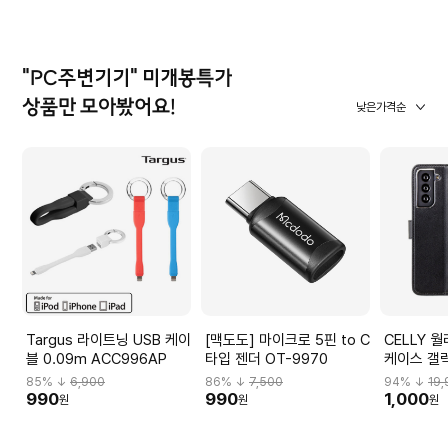
"PC주변기기" 미개봉특가
상품만 모아봤어요!
낮은가격순
Targus 라이트닝 USB 케이
[맥도도] 마이크로 5핀 to C
CELLY 
블 0.09m ACC996AP
타입 젠더 OT-9970
케이스 갤럭
CAS-WAL
85
% ↓
6,900
86
% ↓
7,500
94
% ↓
19
990
990
1,000
원
원
원