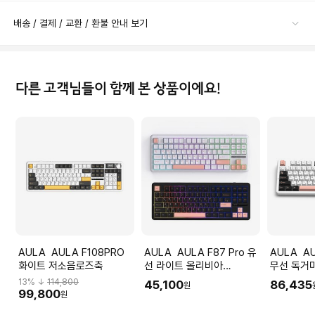
배송 / 결제 / 교환 / 환불 안내 보기
다른 고객님들이 함께 본 상품이에요!
AULA AULA F108PRO
AULA AULA F87 Pro 유
AULA AULA F87 Pro 유
화이트 저소음로즈축
선 라이트 올리비아
무선 독거미
LEOBOG 세이야축 독거미
보드 펀키스
13
% ↓
114,800
45,100
86,435
원
한글 기계식 키보드 국내 정
비아 화이트
99,800
원
품
축