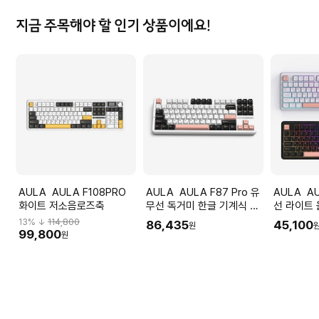
지금 주목해야 할 인기 상품이에요!
AULA AULA F108PRO
AULA AULA F87 Pro 유
AULA AULA F87 Pro 유
화이트 저소음로즈축
무선 독거미 한글 기계식 키
선 라이트
보드 펀키스 국내 정품 올리
LEOBOG
13
% ↓
114,800
86,435
45,100
원
비아 화이트, 저소음 솜사탕
한글 기계식 키
99,800
원
축
품