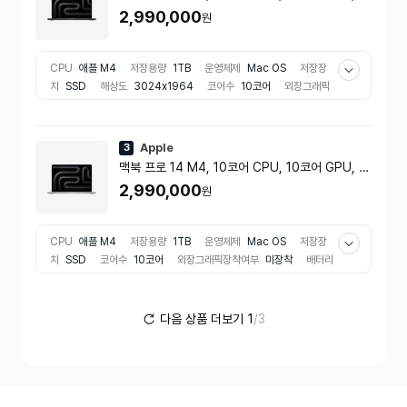
4GB RAM, 1TB SSD - 스페이스 블랙 [MCX04
2,990,000
원
KH/A]
CPU
애플 M4
저장용량
1TB
운영체제
Mac OS
저장장
치
SSD
해상도
3024x1964
코어수
10코어
외장그래픽
장착여부
미장착
배터리 용량
72.4Wh
비율
와이드(16:10)
무게
1.55kg
색상
블랙 계열
추천용도
그래픽작업용
RAM
용량
24GB
Apple
3
맥북 프로 14 M4, 10코어 CPU, 10코어 GPU, 2
4GB RAM, 1TB SSD - 실버 [MCX14KH/A]
2,990,000
원
CPU
애플 M4
저장용량
1TB
운영체제
Mac OS
저장장
치
SSD
코어수
10코어
외장그래픽장착여부
미장착
배터리
용량
72.4Wh
무게
1.55kg
색상
실버 계열
추천용도
인
강/사무용
RAM 용량
24GB
다음 상품 더보기
1
/3