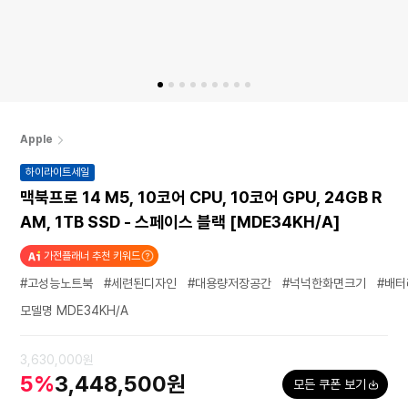
Apple
하이라이트세일
맥북프로 14 M5, 10코어 CPU, 10코어 GPU, 24GB R
AM, 1TB SSD - 스페이스 블랙 [MDE34KH/A]
가전플래너 추천 키워드
#고성능노트북
#세련된디자인
#대용량저장공간
#넉넉한화면크기
#배터
모델명 MDE34KH/A
3,630,000원
5%
3,448,500원
모든 쿠폰 보기