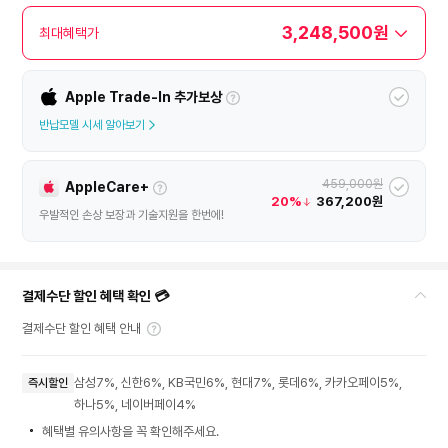
3,248,500원
최대혜택가
Apple Trade-In 추가보상
반납모델 시세 알아보기
459,000원
AppleCare+
20%
367,200원
우발적인 손상 보장과 기술지원을 한번에!
결제수단 할인 혜택 확인 💳
결제수단 할인 혜택 안내
삼성7%, 신한6%, KB국민6%, 현대7%, 롯데6%, 카카오페이5%,
즉시할인
하나5%, 네이버페이4%
혜택별 유의사항을 꼭 확인해주세요.