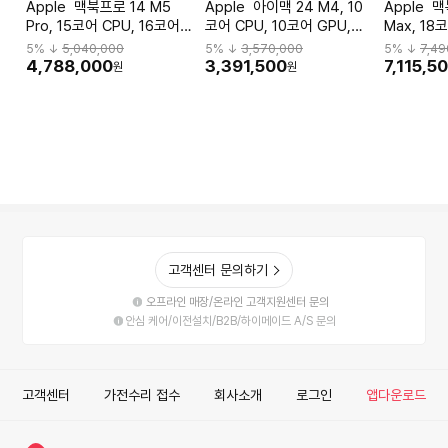
Apple 맥북프로 14 M5
Apple 아이맥 24 M4, 10
Apple 맥북프로 16 M5
Pro, 15코어 CPU, 16코어
코어 CPU, 10코어 GPU,
Max, 18
GPU, 24GB RAM, 2TB
24GB RAM, 512GB SSD
GPU, 36
5
% ↓
5,040,000
5
% ↓
3,570,000
5
% ↓
7,49
SSD - 스페이스 블랙
- 핑크 [MD2U4KH/A]
SSD - 실
4,788,000
3,391,500
7,115,5
원
원
[MJLW4KH/A]
[MGE74K
고객센터 문의하기
오프라인 매장/온라인 고객지원센터 문의
안심 케어/이전설치/B2B/하이메이드 A/S 문의
고객센터
가전수리 접수
회사소개
로그인
앱다운로드