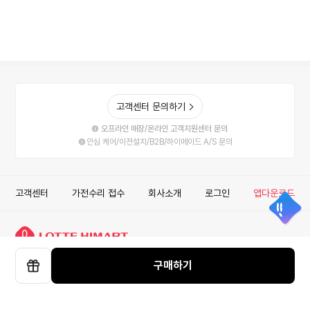
고객센터 문의하기
오프라인 매장/온라인 고객지원센터 문의
안심 케어/이전설치/B2B/하이메이드 A/S 문의
고객센터
가전수리 접수
회사소개
로그인
앱다운로드
롯데하이마트 주식회사
구매하기
선
사업자정보확인
안심거래
이용약관
개인정보처리방침