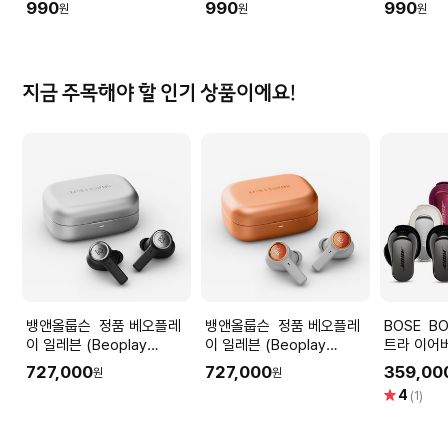
990
990
990
원
원
원
지금 주목해야 할 인기 상품이에요!
뱅앤올룹슨 정품 베오플레
뱅앤올룹슨 정품 베오플레
BOSE BOSE 보스 QC 울
이 일레븐 (Beoplay
이 일레븐 (Beoplay
트라 이어버
Eleven) Natural 노이즈 캔
Eleven) Copper 노이즈 캔
트스모크, 
727,000
727,000
359,00
원
원
슬링 무선 이어폰
슬링 무선 이어폰
별
4
(1)
점