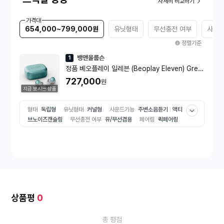
자세히 비교하기
가격대
654,000~799,000원
유닛형태
무선충전 여부
사용 
정렬기준
뱅앤올룹슨
1
정품 베오플레이 일레븐 (Beoplay Eleven) Gree
n 노이즈 캔슬링 무선 이어폰
727,000
원
지금 보시는 상품
형태
독립형
유닛형태
커널형
사운드기능
주변소음듣기
액티
브노이즈캔슬링
무선충전 여부
유/무선겸용
페어링
퀵페어링
블루투스 버전
블루투스5.2
사용 시간
8시간
기능
방수
유
무선
무선
방수 등급
IPX7
코덱
SBC
AAC
apt-X
상품평
0
총 평점