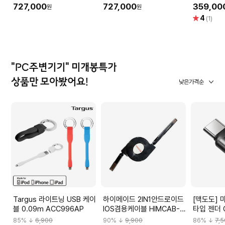
Eleven) Natural 노이즈 캔
Eleven) Copper 노이즈 캔
트스모크, 
727,000
727,000
359,00
원
원
슬링 무선 이어폰
슬링 무선 이어폰
별
4
(1)
점
"PC주변기기" 미개봉특가
상품만 모아봤어요!
낮은가격순
Targus 라이트닝 USB 케이
하이메이드 2IN1안드로이드
[맥도도] 
블 0.09m ACC996AP
IOS겸용케이블 HIMCAB-
타입 젠더 
H001
85
% ↓
6,900
90
% ↓
9,900
86
% ↓
7,