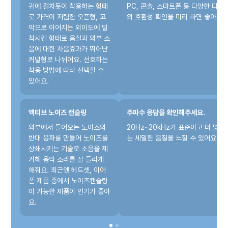
귀에 걸치듯이 착용하는 형태
PC, 콘솔, 스마트폰 등 다양한 디바
로 가격이 저렴한 오픈형, 고
의 호환성 확인을 미리 하면 좋아요.
막으로 이어지는 외이도에 밀
착시킨 형태로 음질과 외부 소
음에 대한 차음효과가 뛰어난
커널형로 나뉘어요. 선호하는
착용 방법에 따라 선택할 수
있어요.
액티브 노이즈 캔슬링
주파수 응답을 확인해주세요.
외부에서 들어오는 노이즈의
20Hz~20kHz가 표준이고 더 넓은
반대 음파를 만들어 노이즈를
는 세밀한 음질을 느낄 수 있어요.
상쇄시키는 기술로 소음을 제
거해 음악 소리를 잘 들리게
해줘요. 최근엔 헤드셋, 이어
폰 제품 중에서 노이즈캔슬링
이 가능한 제품이 인기가 좋아
요.