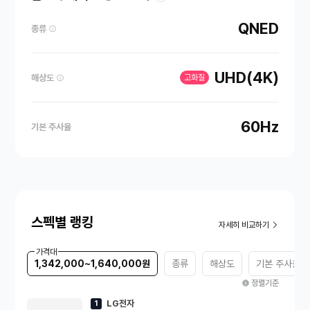
QNED
종류
UHD(4K)
해상도
고화질
60Hz
기본 주사율
스펙별 랭킹
자세히 비교하기
가격대
1,342,000~1,640,000원
종류
해상도
기본 주사율
정렬기준
LG전자
1