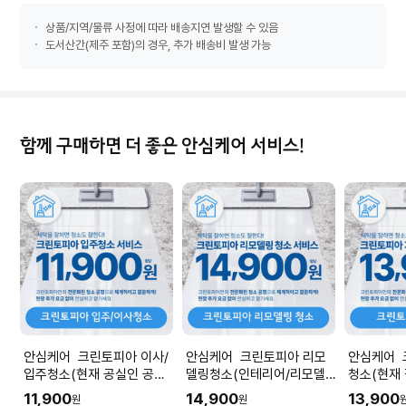
상품/지역/물류 사정에 따라 배송지연 발생할 수 있음
도서산간(제주 포함)의 경우, 추가 배송비 발생 가능
함께 구매하면 더 좋은 안심케어 서비스!
안심케어 크린토피아 이사/
안심케어 크린토피아 리모
안심케어 
입주청소(현재 공실인 공간
델링청소(인테리어/리모델
청소(현재
청소) I 공간 평수에 맞춰 수
링 공사 직후) I 공간 평수에
소) I 공
11,900
14,900
13,900
원
원