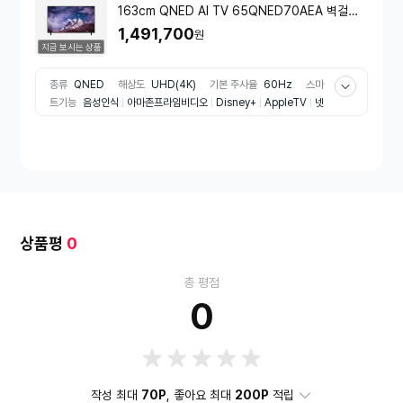
163cm QNED AI TV 65QNED70AEA 벽걸이
형
1,491,700
원
지금 보시는 상품
종류
QNED
해상도
UHD(4K)
기본 주사율
60Hz
스마
트기능
음성인식
아마존프라임비디오
Disney+
AppleTV
넷
플릭스
유튜브
부가기능
HDMI eARC
게임모드
USB재생
블루투스
e효율등급
1등급
출시년도
2025년
화면 타입
평면형
스피커 출력
20W
음향효과
공간인식사운드
지원단
자
Optical
LAN
HDMI
RF
소비전력
165W
VESA간격
300*200mm
색상
블랙 계열
HDMI 포트수
3포트
US
B 포트수
1포트
두께
6.7cm
무게
16.8kg
TV 설치 유형
벽걸이형
상품평
0
총 평점
0
작성 최대
70P
, 좋아요 최대
200P
적립