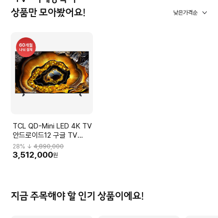
상품만 모아봤어요!
낮은가격순
TCL QD-Mini LED 4K TV
안드로이드12 구글 TV
85X955 85X955
28
% ↓
4,890,000
3,512,000
원
지금 주목해야 할 인기 상품이에요!