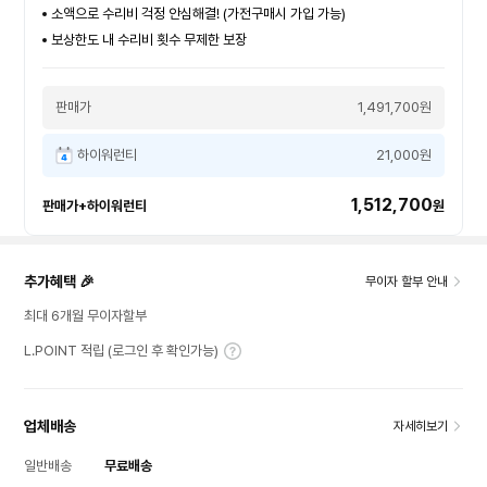
소액으로 수리비 걱정 안심해결! (가전구매시 가입 가능)
보상한도 내 수리비 횟수 무제한 보장
판매가
1,491,700원
하이워런티
21,000원
1,512,700
판매가+하이워런티
원
추가혜택 🎉
무이자 할부 안내
최대 6개월 무이자할부
L.POINT 적립 (로그인 후 확인가능)
업체배송
자세히보기
일반배송
무료배송