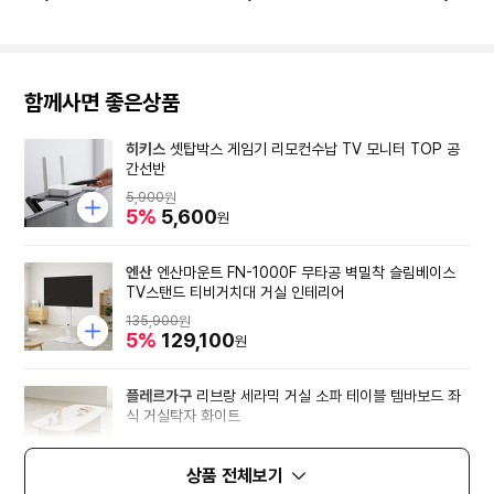
량을 입력해주세요.
맞춰 수량을 입력해주세요.
을 입력해
함께사면 좋은상품
히키스
셋탑박스 게임기 리모컨수납 TV 모니터 TOP 공
간선반
5,900
원
5%
5,600
원
엔산
엔산마운트 FN-1000F 무타공 벽밀착 슬림베이스
TV스탠드 티비거치대 거실 인테리어
135,900
원
5%
129,100
원
플레르가구
리브랑 세라믹 거실 소파 테이블 템바보드 좌
식 거실탁자 화이트
339,000
원
8%
311,880
원
상품 전체보기