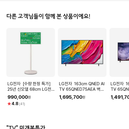
다른 고객님들이 함께 본 상품이에요!
LG전자 [수량 한정 특가]
LG전자 163cm QNED AI
LG전자 163cm QNED AI
25년 신모델 68cm LG전자
TV 65QNED75AEA 벽걸
TV 65Q
스탠바이미2 27LX6TKGA
이형
드형
990,000
1,695,700
1,491,7
원
원
별
4.8
(41)
점
"TV" 미개봉특가