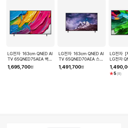
LG전자 163cm QNED AI
LG전자 163cm QNED AI
LG전자 [지역한정]163cm
TV 65QNED75AEA 벽걸
TV 65QNED70AEA 스탠
LG전자 QN
이형
드형
65QNED
1,695,700
1,491,700
1,490,
원
원
형)
별
5
(8)
점