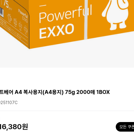
트베어 A4 복사용지(A4용지) 75g 2000매 1BOX
251107C
원
16,380원
모든 쿠