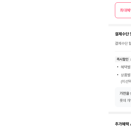
최대혜
결제수단 
결제수단 할
즉시할인
혜택별
상품별
(미선택
가전을 
롯데 개
추가혜택 