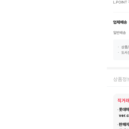
L.POIN
업체배송
일반배송
상품/
도서산
상품정
직거래
롯데하이
ver.
판매