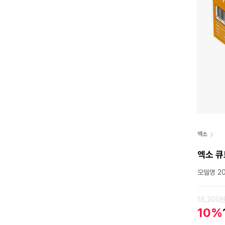
엑소
엑소 큐
모델명 20
18,200
10%