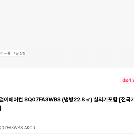
이 구매하려는 상품
전문가 
걸이에어컨 SQ07FA3WBS (냉방22.8㎡) 실외기포함 [전
]
07FA3WBS.AKOR