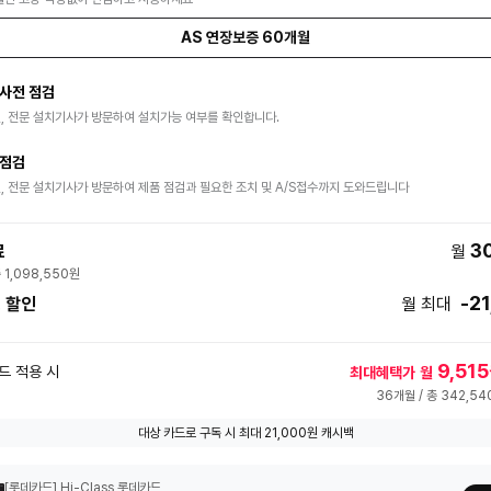
AS 연장보증 60개월
 사전 점검
전, 전문 설치기사가 방문하여 설치가능 여부를 확인합니다.
 점검
전, 전문 설치기사가 방문하여 제품 점검과 필요한 조치 및 A/S접수까지 도와드립니다
3
료
월
 1,098,550원
-2
 할인
월 최대
9,515
드 적용 시
최대혜택가
월
36개월 / 총 342,54
대상 카드로 구독 시 최대 21,000원 캐시백
[롯데카드] Hi-Class 롯데카드