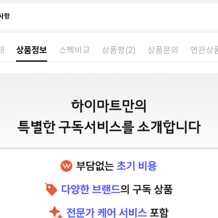
사항
내
상품정보
스펙비교
상품평(2)
상품문의
연관상