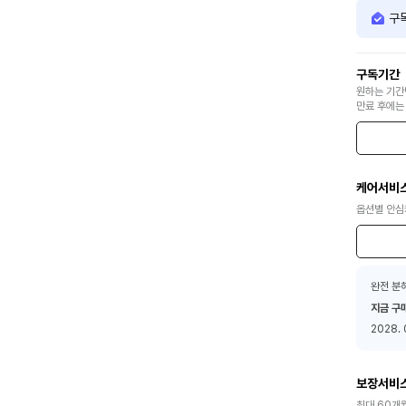
구
구독기간
원하는 기간
만료 후에는
케어서비
옵션별 안심
완전 분해
지금 구
2028. 
보장서비
최대 60개