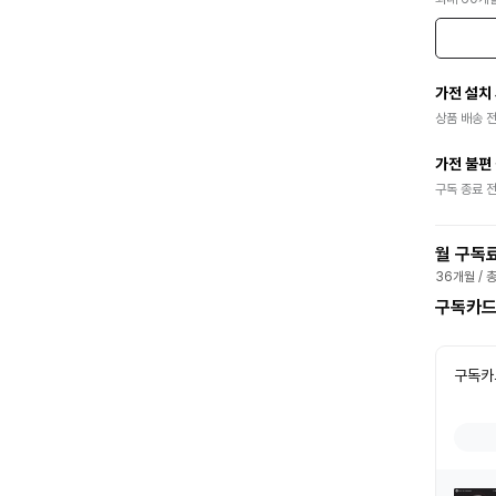
가전 설치
상품 배송 
가전 불편
구독 종료 
월 구독
36개월 / 총
구독카드
구독카