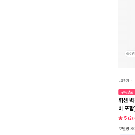
2명
LG전자
구독상품
휘센 벽
비 포함
별
5
(2)
점
모델명 SQ