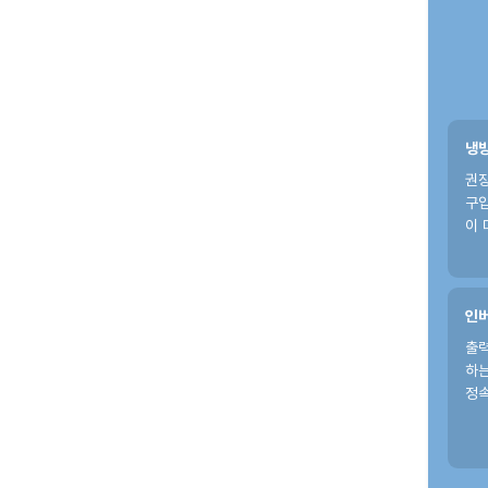
냉
권장
구
이 
인버
출력
하는
정속