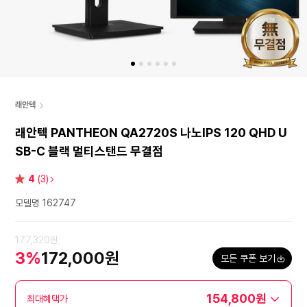
래안텍
래안텍 PANTHEON QA2720S 나노IPS 120 QHD U
SB-C 블랙 멀티스탠드 무결점
별
4
(3)
점
모델명 162747
177,320원
3%
172,000원
모든 쿠폰 보기
154,800원
최대혜택가