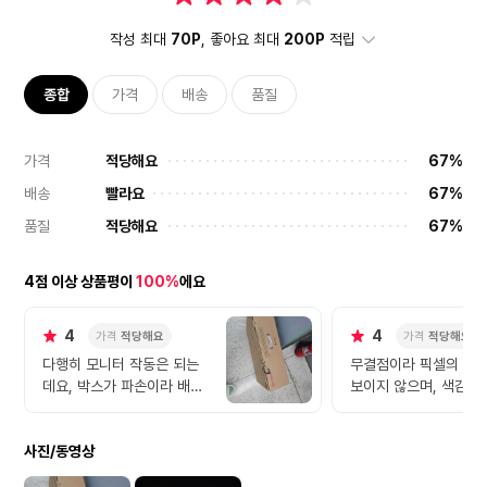
작성 최대
70P
, 좋아요 최대
200P
적립
종합
가격
배송
품질
가격
적당해요
67%
배송
빨라요
67%
품질
적당해요
67%
4점 이상 상품평이
100%
에요
4
4
가격
적당해요
가격
적당해요
다행히 모니터 작동은 되는
무결점이라 픽셀의 결
데요, 박스가 파손이라 배송
보이지 않으며, 색감은 
할떄 험하게 던지거나 그런
특유의 진한 색감이고 
건 아닌지 걱정이고요....나
특유의 빛샘이 좀 보인다
사진/동영상
중에 수리라도 하게되면 이
리미엄급이 아니라서 
박스에 담아서 보낼수 있을
로 뭐라 할수는 없을 듯.