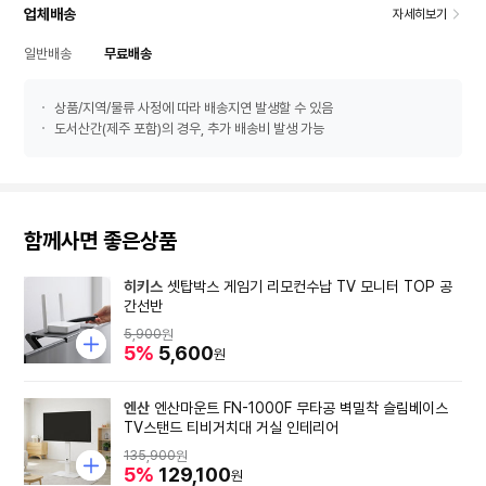
업체배송
자세히보기
일반배송
무료배송
상품/지역/물류 사정에 따라 배송지연 발생할 수 있음
도서산간(제주 포함)의 경우, 추가 배송비 발생 가능
함께사면 좋은상품
히키스
셋탑박스 게임기 리모컨수납 TV 모니터 TOP 공
간선반
5,900
원
5%
5,600
원
엔산
엔산마운트 FN-1000F 무타공 벽밀착 슬림베이스
TV스탠드 티비거치대 거실 인테리어
135,900
원
5%
129,100
원