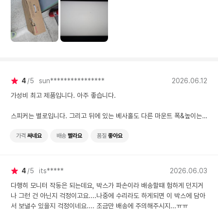
지 걱정이네요.... 조금만 배
D 구성과 조작이 딱히
송에 주의해주시지...ㅠㅠ
에 들지는 않지만, LG 
o IPS라 주문했고 LG
패널이라면 나쁘지 않은
격이다.
4
5
sun****************
2026.06.12
가성비 최고 제품입니다. 아주 좋습니다.
스피커는 별로입니다. 그리고 뒤에 있는 베사홀도 다른 마운트 폭&높이는 1
17미리 인데 이거는 너무 타이트 해서 안들어 갑니다. 별도 길이 연장 볼트
를 주문해서 조립해야 합니다. 불편하네요.
가격
싸네요
배송
빨라요
품질
좋아요
영상 품질은 정말 좋습니다!
4
5
its*****
2026.06.03
다행히 모니터 작동은 되는데요, 박스가 파손이라 배송할떄 험하게 던지거
나 그런 건 아닌지 걱정이고요....나중에 수리라도 하게되면 이 박스에 담아
서 보낼수 있을지 걱정이네요.... 조금만 배송에 주의해주시지...ㅠㅠ