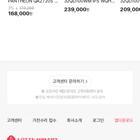
PANTHEON QA2720S 나
32QD100WM IPS WQHD
32QD100
노IPS 120 QHD USB-C 블
81cm 피벗 화이트 사무용
100Hz 
3
% ↓
173,200
239,000
209,00
원
랙 멀티스탠드
게이밍 컴퓨터 모니터 무결
터 모니터
168,000
원
점
고객센터 문의하기
오프라인 매장/온라인 고객지원센터 문의
안심 케어/이전설치/B2B/하이메이드 A/S 문의
고객센터
가전수리 접수
회사소개
로그인
앱다운로드