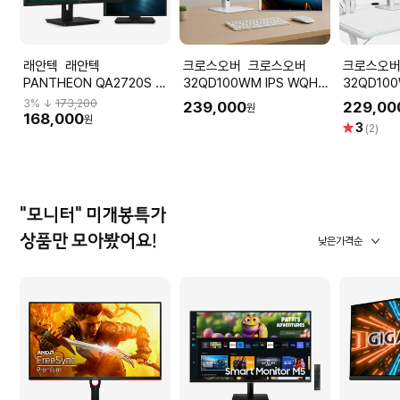
래안텍 래안텍
크로스오버 크로스오버
크로스오버 크로스
PANTHEON QA2720S 나
32QD100WM IPS WQHD
32QD100
노IPS 120 QHD USB-C 블
81cm 피벗 화이트 사무용
81cm 피
3
% ↓
173,200
239,000
229,00
원
랙 멀티스탠드
게이밍 컴퓨터 모니터 무결
게이밍 컴
168,000
원
별
3
(2)
점
점
"모니터" 미개봉특가
상품만 모아봤어요!
낮은가격순