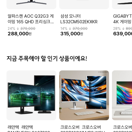
알파스캔 AOC Q32G3 게
삼성 모니터
GIGABYT
이밍 165 QHD 프리싱크
LS32CM502EKXKR
4K 게이밍
HDR 무결점 Q32G3_H
M32U_H
24
% ↓
379,000
14
% ↓
370,000
28
% ↓
89
288,000
315,000
639,00
원
원
지금 주목해야 할 인기 상품이에요!
래안텍 래안텍
크로스오버 크로스오버
크로스오버 크로스