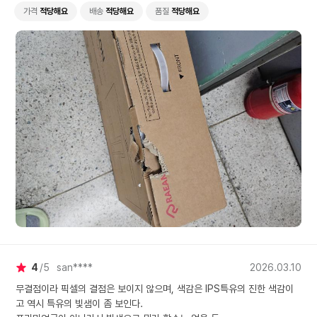
가격
적당해요
배송
적당해요
품질
적당해요
4
5
san****
2026.03.10
무결점이라 픽셀의 결점은 보이지 않으며, 색감은 IPS특유의 진한 색감이
고 역시 특유의 빛샘이 좀 보인다.