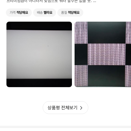
프리미엄급이 아니라서 빛샘으로 뭐라 할수는 없을 듯.
OSD 구성과 조작이 딱히 마음에 들지는 않지만, LG nano IPS라 주문했
고 LG정품패널이라면 나쁘지 않은 가격이다.
가격
적당해요
배송
빨라요
품질
적당해요
상품평 전체보기