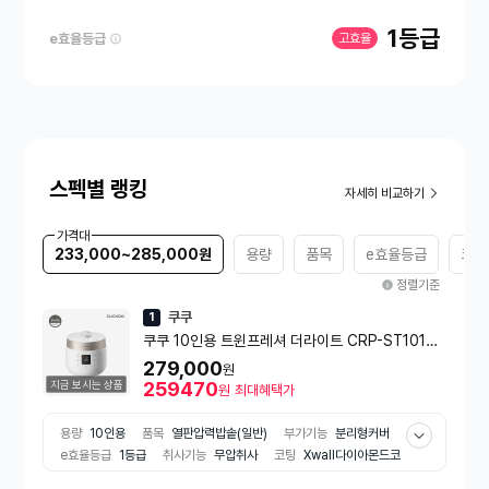
1등급
e효율등급
고효율
스펙별 랭킹
자세히 비교하기
가격대
233,000~285,000원
용량
품목
e효율등급
코팅
정렬기준
쿠쿠
1
쿠쿠 10인용 트윈프레셔 더라이트 CRP-ST1015F
WGM
279,000
원
지금 보시는 상품
259470
원
최대혜택가
용량
10인용
품목
열판압력밥솥(일반)
부가기능
분리형커버
e효율등급
1등급
취사기능
무압취사
코팅
Xwall다이아몬드코
팅
소비전력
1150W
출시년도
2025년