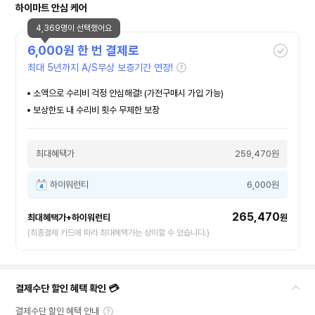
하이마트 안심 케어
4,369명이 선택했어요
6,000
원 한 번 결제로
최대 5년까지 A/S무상 보증기간 연장!
소액으로 수리비 걱정 안심해결! (가전구매시 가입 가능)
보상한도 내 수리비 횟수 무제한 보장
최대혜택가
259,470원
하이워런티
6,000원
265,470
최대혜택가+하이워런티
원
(최종결제 카드에 따라 최대혜택가는 상이할 수 있습니다.)
결제수단 할인 혜택 확인 💳
결제수단 할인 혜택 안내