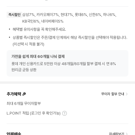
삼성7%, 카카오페이7%, 현대7%, 롯데6%, 신한6%, 하나6%,
즉시할인
KB국민6%, 네이버페이5%
혜택별 유의사항을 꼭 확인해주세요.
상품별 즉시할인은 주문/결제 단계에서 해당 즉시할인을 선택해야 적용됩니다.
(미선택 시 적용 불가)
가전을 쉽게 최대 60개월 나눠 결제
롯데 개인 신용카드로 5만원 이상 48개월/60개월 할부 결제 시 연 8%
원리금 균등 상환
추가혜택 🎉
무이자 할부 안내
최대 6개월 무이자할부
L.POINT 적립 (로그인 후 확인가능)
업체배송
자세히보기