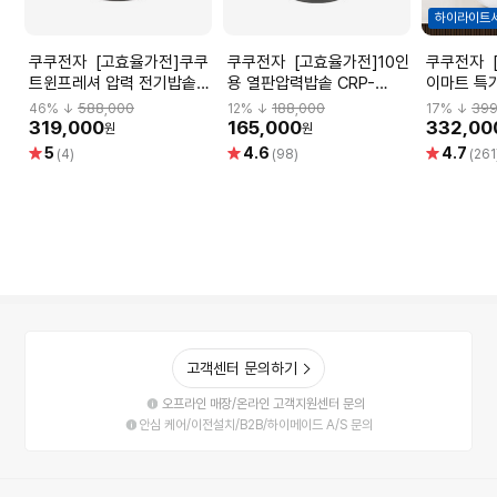
하이라이트
쿠쿠전자 [고효율가전]쿠쿠
쿠쿠전자 [고효율가전]10인
쿠쿠전자 [고효율가전][하
트윈프레셔 압력 전기밥솥
용 열판압력밥솥 CRP-
이마트 특
CRP-KHTS1070FS
P1055FD
레셔 IH압력밥
46
% ↓
588,000
12
% ↓
188,000
17
% ↓
399
LHTR06
319,000
165,000
332,00
원
원
별
별
별
5
4.6
4.7
(4)
(98)
(261
점
점
점
고객센터 문의하기
오프라인 매장/온라인 고객지원센터 문의
안심 케어/이전설치/B2B/하이메이드 A/S 문의