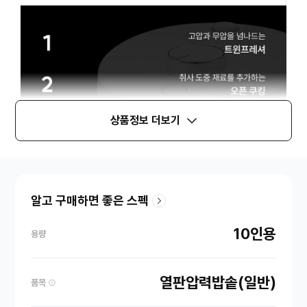
상품정보 더보기
알고 구매하면 좋은 스펙
10인용
용량
열판압력밥솥(일반)
품목