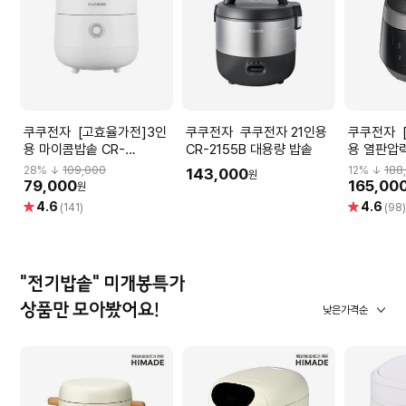
쿠쿠전자 [고효율가전]3인
쿠쿠전자 쿠쿠전자 21인용
쿠쿠전자 [고효율가전]10인
용 마이콤밥솥 CR-
CR-2155B 대용량 밥솥
용 열판압력밥솥
0375FW
P1055FD
28
% ↓
109,000
12
% ↓
188
143,000
원
79,000
165,00
원
별
별
4.6
4.6
(141)
(98
점
점
"전기밥솥" 미개봉특가
상품만 모아봤어요!
낮은가격순