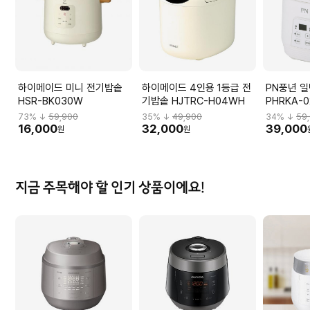
하이메이드 미니 전기밥솥
하이메이드 4인용 1등급 전
PN풍년 
HSR-BK030W
기밥솥 HJTRC-H04WH
PHRKA-0
73
% ↓
59,900
35
% ↓
49,900
34
% ↓
59
16,000
32,000
39,000
원
원
지금 주목해야 할 인기 상품이에요!