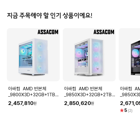
지금 주목해야 할 인기 상품이에요!
아싸컴 AMD 반본체
아싸컴 AMD 반본체
아싸컴 AMD 반본체
_9800X3D+32GB+1TB_
_9850X3D+32GB+2TB_
_9850X3
화이트 / B850
화이트
2,457,810
2,850,620
2,671,0
원
원
별
5
(2)
점