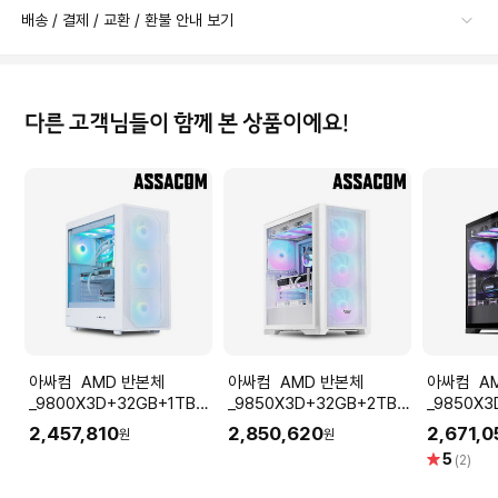
배송 / 결제 / 교환 / 환불 안내 보기
다른 고객님들이 함께 본 상품이에요!
아싸컴 AMD 반본체
아싸컴 AMD 반본체
아싸컴 AMD 반본체
_9800X3D+32GB+1TB_
_9850X3D+32GB+2TB_
_9850X3
화이트 / B850
화이트
2,457,810
2,850,620
2,671,0
원
원
별
5
(2)
점