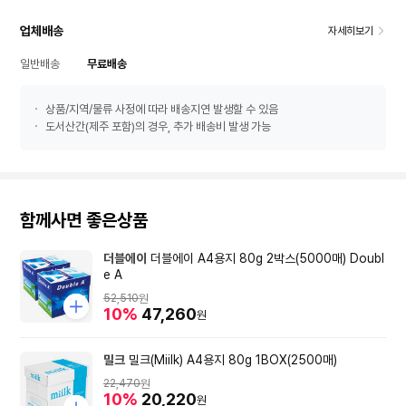
업체배송
자세히보기
일반배송
무료배송
상품/지역/물류 사정에 따라 배송지연 발생할 수 있음
도서산간(제주 포함)의 경우, 추가 배송비 발생 가능
함께사면 좋은상품
더블에이
더블에이 A4용지 80g 2박스(5000매) Doubl
e A
52,510
원
10%
47,260
원
밀크
밀크(Miilk) A4용지 80g 1BOX(2500매)
22,470
원
10%
20,220
원