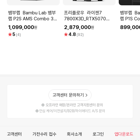
뱀부랩 Bambu Lab 뱀부
프리플로우 라이젠7
뱀부랩 Bambu Lab 뱀부
랩 P2S AMS Combo 3D
7800X3D_RTX5070
랩 P1S C
프린터
12GB 컴퓨터본체 (ULTRA
1,099,000
2,879,000
899,00
원
원
GAMING X7 A57L) AMD
별
별
5
4.8
(4)
(92)
게이밍컴퓨터 조립PC
점
점
고객센터 문의하기
오프라인 매장/온라인 고객지원센터 문의
안심 케어/이전설치/B2B/하이메이드 A/S 문의
고객센터
가전수리 접수
회사소개
로그인
앱다운로드