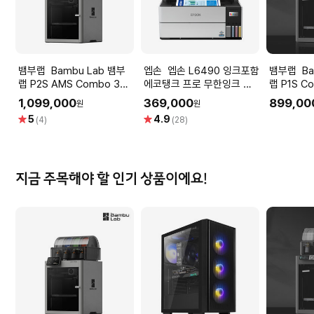
뱀부랩 Bambu Lab 뱀부
엡손 엡손 L6490 잉크포함
뱀부랩 Bambu Lab 뱀부
랩 P2S AMS Combo 3D
에코탱크 프로 무한잉크 프
랩 P1S C
프린터
린터 복합기 자동양면인쇄
1,099,000
369,000
899,00
원
원
팩스
별
별
5
4.9
(4)
(28)
점
점
지금 주목해야 할 인기 상품이에요!