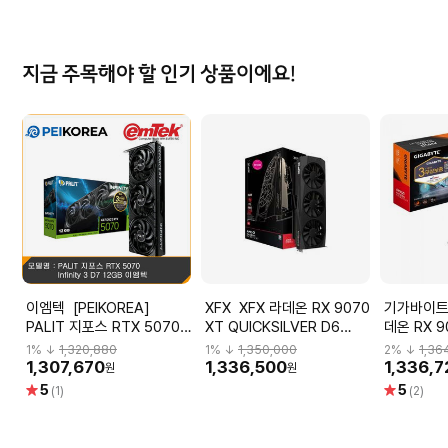
점
점
지금 주목해야 할 인기 상품이에요!
이엠텍 [PEIKOREA]
XFX XFX 라데온 RX 9070
기가바이트 GIGABYT
PALIT 지포스 RTX 5070
XT QUICKSILVER D6
데온 RX 9
Infinity 3 D7 12GB 이엠텍
16GB jnp
GAMING 
1
% ↓
1,320,880
1
% ↓
1,350,000
2
% ↓
1,36
씨디렉트
1,307,670
1,336,500
1,336,
원
원
별
별
5
5
(1)
(2)
점
점