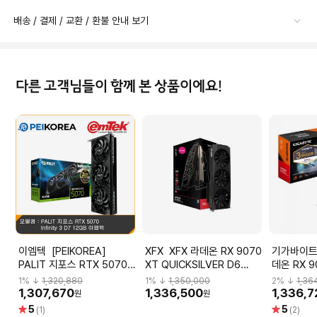
배송 / 결제 / 교환 / 환불 안내 보기
다른 고객님들이 함께 본 상품이에요!
이엠텍 [PEIKOREA]
XFX XFX 라데온 RX 9070
기가바이트 GIGABYT
PALIT 지포스 RTX 5070
XT QUICKSILVER D6
데온 RX 9
Infinity 3 D7 12GB 이엠텍
16GB jnp
GAMING 
1
% ↓
1,320,880
1
% ↓
1,350,000
2
% ↓
1,36
씨디렉트
1,307,670
1,336,500
1,336,
원
원
별
별
5
5
(1)
(2)