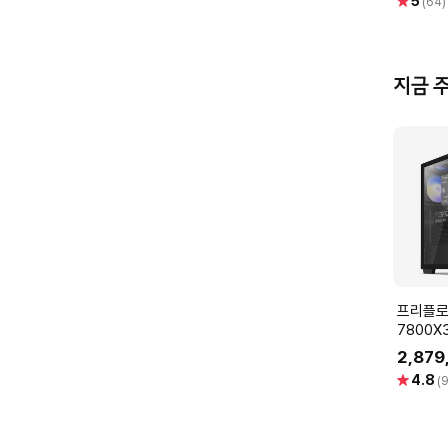
별
5
(64)
점
지금 
프리플로우 라
7800X
12GB 
2,879
(ULTRA
별
4.8
(9
A57L)
점
터 조립