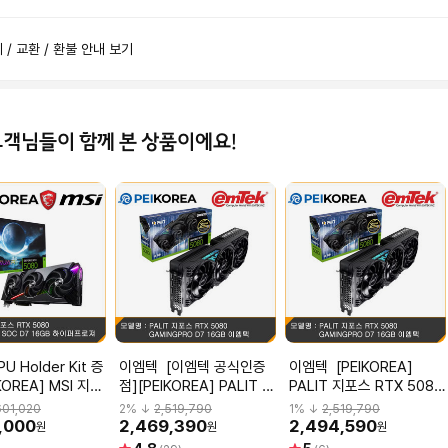
제 / 교환 / 환불 안내 보기
고객님들이 함께 본 상품이에요!
이엠텍 [이엠텍 공식인증
이엠텍 [PEIKOREA]
KOREA] MSI 지포
점][PEIKOREA] PALIT 지
PALIT 지포스 RTX 5080
 5080 뱅가드
포스 RTX 5080
GAMINGPRO D7 16GB
601,020
2
% ↓
2,519,790
1
% ↓
2,519,790
7 16GB 하이퍼프
GAMINGPRO D7 16GB
이엠텍
,000
2,469,390
2,494,590
원
원
원
이엠텍