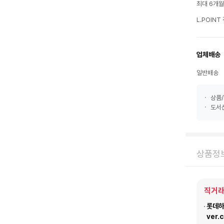
최대 6개
L.POIN
업체배송
일반배송
상품/
도서산
상품정
직거래
롯데하이
ver.