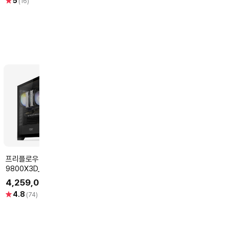
별
별
별
5
4.8
5
(16)
(12)
(2)
점
점
점
프리플로우 라이젠7
프리플로우 라이젠7
LG전자 (재고보유)2026
9800X3D_RTX5080
7800X3D_RX9070XT
그램 15Z90T-
16GB 컴퓨터본체
16GB 컴퓨터본체 (RDNA
(Intel
4,259,000
2,699,000
1,890,000
원
원
원
(ULTRA GAMING X98
GAMING X7 A97XT)
Ultra5/16GB/
별
별
별
4.8
4.9
4
(74)
(51)
(6)
A8S) AMD 게이밍컴퓨터
AMD 게이밍컴퓨터 조립
FHD IPS/Win
점
점
점
조립PC
PC
이트)