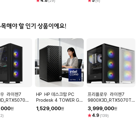
별
별
4.8
5
(29)
(6)
점
점
주목해야 할 인기 상품이에요!
이젠7
HP HP 데스크탑 PC
프리플로우 라이젠7
3D_RTX5070
Prodesk 4 TOWER G1i
9800X3D_RTX5070TI
컴퓨터본체
울트라7 265 OS미포함
컴퓨터본체 (ULTRA
,000
1,529,000
3,999,000
원
원
원
 GAMING X7
GAMING X98 X57TI)
별
4.9
2)
(139)
 AMD 게이밍컴퓨
AMD 게이밍컴퓨터 조립
점
PC
PC