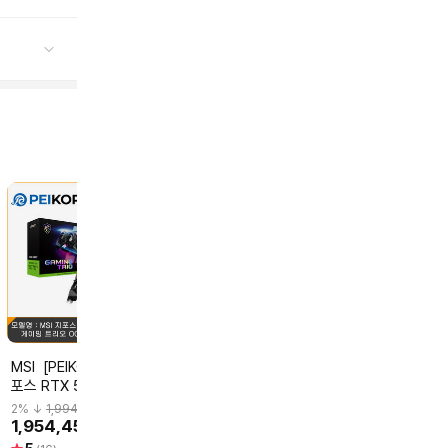
MSI [PEIKOREA] MSI 지
ZOTAC ZOTAC
ASUS [포토리뷰2+3
포스 RTX 5070 Ti 게이
GAMING 지포스 RTX
만]ASUS PRI
밍 트리오 OC D7 16GB
5070 SOLID OC D7
RTX 5080 EV
2
% ↓
1,994,340
2
% ↓
1,688,780
2
% ↓
2,345,920
트라이프로져4
12GB 그래픽카드
16GB 인텍앤컴
1,954,450
1,655,000
2,299,000
원
원
원
인증점]