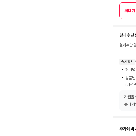
최대혜
결제수단 
결제수단 할
즉시할인
혜택별
상품별
(미선택
가전을 
롯데 개
추가혜택 