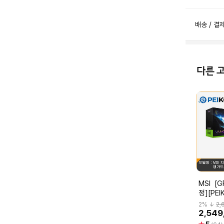
배송 / 결
다른 
MSI [GPU Holder Kit 증
정][PEI
스 RTX
2
% ↓
2,
SOC D
2,549
로져