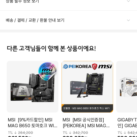
상품 필수 정보 보기
배송 / 결제 / 교환 / 환불 안내 보기
다른 고객님들이 함께 본 상품이에요!
MSI [9%카드할인] MSI
MSI [MSI 공식인증점]
GIGABYTE [9%
MAG B650 토마호크 WIFI
[PEIKOREA] MSI MAG
인] GIGA
메인보드 [오늘출발/안전포
B850 토마호크 맥스 WIFI
AORUS P
1
% ↓
264,200
1
% ↓
342,700
1
% ↓
542,