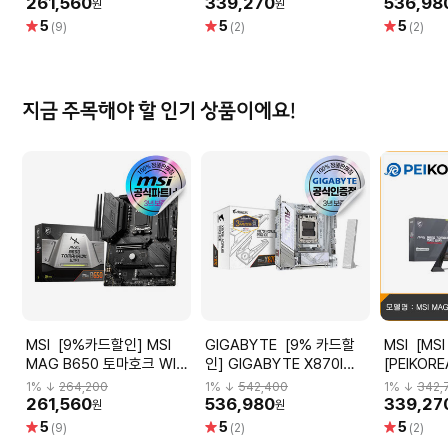
장]
트
261,560
339,270
536,98
원
원
별
별
별
5
5
5
(9)
(2)
(2)
점
점
점
지금 주목해야 할 인기 상품이에요!
MSI [9%카드할인] MSI
GIGABYTE [9% 카드할
MSI [MSI 공식인증점]
MAG B650 토마호크 WIFI
인] GIGABYTE X870I
[PEIKORE
메인보드 [오늘출발/안전포
AORUS PRO ICE 피씨디렉
B850 토마
1
% ↓
264,200
1
% ↓
542,400
1
% ↓
342,
장]
트
261,560
536,980
339,27
원
원
별
별
별
5
5
5
(9)
(2)
(2)
점
점
점