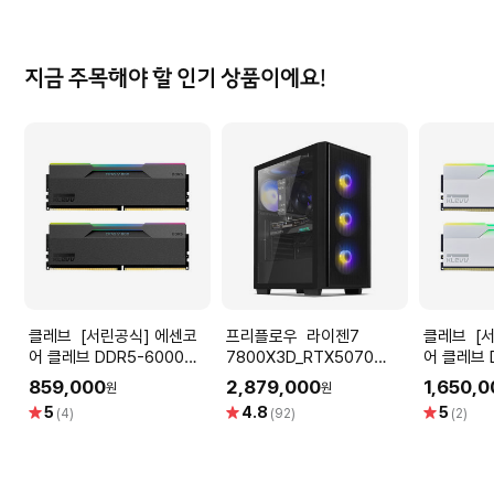
점
지금 주목해야 할 인기 상품이에요!
클레브 [서린공식] 에센코
프리플로우 라이젠7
클레브 [서린공식] 에센코
어 클레브 DDR5-6000
7800X3D_RTX5070
어 클레브 
CL30 CRAS V RGB 블랙
12GB 컴퓨터본체 (ULTRA
CL30 CR
859,000
2,879,000
1,650,
원
원
패키지 서린 32GB(16Gx2)
GAMING X7 A57L) AMD
트 패키지
별
별
별
5
4.8
5
(4)
(92)
(2)
게이밍컴퓨터 조립PC
(64GB(3
점
점
점