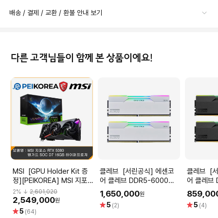
배송 / 결제 / 교환 / 환불 안내 보기
다른 고객님들이 함께 본 상품이에요!
MSI [GPU Holder Kit 증
클레브 [서린공식] 에센코
클레브 [서린공식] 에센코
정][PEIKOREA] MSI 지포
어 클레브 DDR5-6000
어 클레브 
스 RTX 5080 뱅가드 SOC
CL30 CRAS V RGB 화이
CL30 CR
2
% ↓
2,601,020
1,650,000
859,00
원
D7 16GB 하이퍼프로져
트 패키지 서린
패키지 서린 
2,549,000
원
별
별
5
5
(2)
(4)
(64GB(32Gx2))
별
5
점
점
(64)