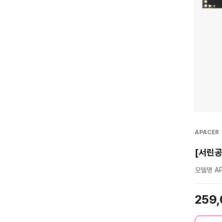
APACER
[서린공식
모델명 AP
259