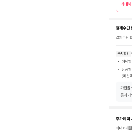
최대혜
결제수단 
결제수단 할
즉시할인
혜택별
상품별
(미선택
가전을 
롯데 개
추가혜택 
최대 6개