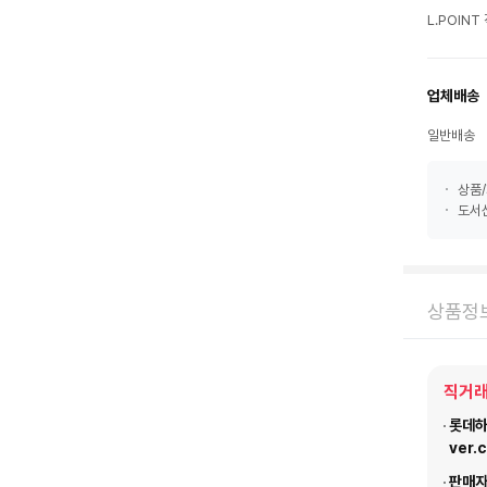
L.POIN
업체배송
일반배송
상품/
도서산
상품정
직거래
롯데하이
ver.
판매