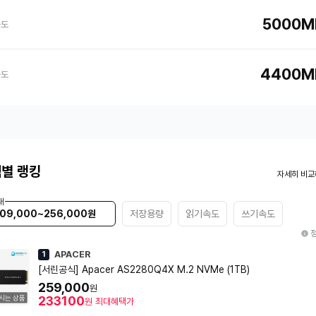
5000M
속도
4400M
속도
별 랭킹
자세히 비교
대
09,000~256,000원
저장용량
읽기속도
쓰기속도
APACER
1
[서린공식] Apacer AS2280Q4X M.2 NVMe (1TB)
259,000
원
시는 상품
233100
원
최대혜택가