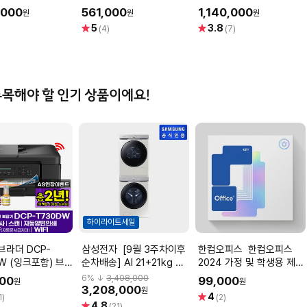
총판]
스][공식총판]
HAT3310 16T
,000
561,000
1,140,000
원
원
원
별
별
5
3.8
(4)
(7)
점
점
주목해야 할 인기 상품이에요!
하이라이트세일
삼성전자 [9월 3주차이후
한컴오피스 한컴오피스
W (잉크포함) 브
순차배송] AI 21+21kg 세
2024 가정 및 학생용 제품
린터 인쇄 복사 스
탁기+건조기
키 배송형
6
% ↓
3,408,000
00
99,000
원
원
면인쇄 WIFI
WF21DG6650BE2T(WF21DG6650BE+DV21DG860
3,208,000
원
별
4
1)
(2)
별
4.8
점
(21)