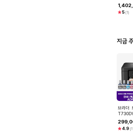
스][공식
1,402
별
5
(1)
점
지금 
브라더 브라더 DCP-
T730D
라더 프
299,0
캔 자동양
별
4.9
(1
ADF
점