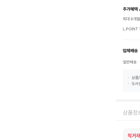
추가혜택 
최대 6개
L.POIN
업체배송
일반배송
상품/
도서산
상품정
직거래