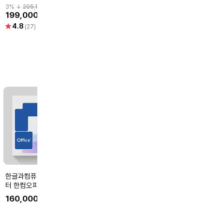
드 [전용파우치+데이터복
드 [전용파우치+데이터복
디스크
3
% ↓
205,160
3
% ↓
359,790
1,159,000
원
구]
구]
(7,200RPM/5
199,000
349,000
원
원
별
5
(2)
별
별
4.8
4.9
점
(27)
(29)
점
점
한글과컴퓨터 한글과컴퓨
마이크로소프트 한국정품
Microsoft 오피스 M365
터 한컴오피스 2024 기업
인증점 윈도우11 홈 패키지
패밀리 Family 
용 MLP 1년 사용 구독 제
한글 처음사용자용 영구사
로드 전용/1년구
160,000
205,000
155,000
원
원
원
0BE)
품키 택배 발송 한워드 한
용 제품키 USB설치 MS
명사용]
별
5
(5)
셀 한쇼
Windows 11 Home FPP
점