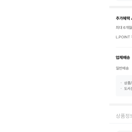
추가혜택 
최대 6개
L.POIN
업체배송
일반배송
상품/
도서산
상품정