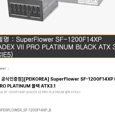
ower
공식인증점][PEIKOREA] SuperFlower SF-1200F14XP 
 PRO PLATINUM 블랙 ATX3.1
wer SF-1200F14XP LEADEX VII PRO PLATINUM 블랙 ATX3.1
PERFLOWER_SF-1200F14XP_B