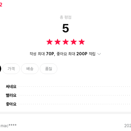
2
총 평점
5
작성 최대
70P
, 좋아요 최대
200P
적립
가격
배송
품질
싸네요
빨라요
좋아요
mac****
20