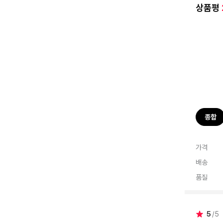
상품평
종합
가격
배송
품질
5
5