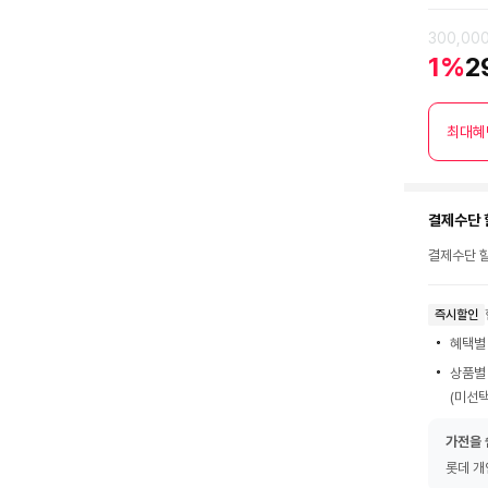
300,00
1%
2
최대혜
결제수단 
결제수단 할
즉시할인
혜택별
상품별
(미선택
가전을 
롯데 개