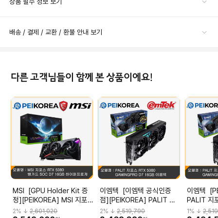
상품 필수 정보 보기
배송 / 결제 / 교환 / 환불 안내 보기
다른 고객님들이 함께 본 상품이에요!
MSI [GPU Holder Kit 증
이엠텍 [이엠텍 공식인증
이엠텍 [PEIKOREA]
정][PEIKOREA] MSI 지포
점][PEIKOREA] PALIT 지
PALIT 지
스 RTX 5080 뱅가드 SOC
포스 RTX 5080
GAMINGP
2
% ↓
2,601,020
2
% ↓
2,519,790
1
% ↓
2,51