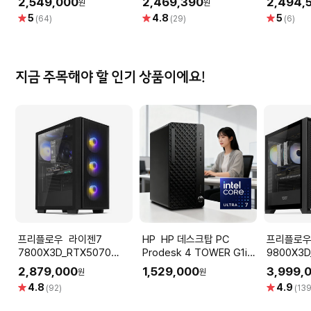
D7 16GB 하이퍼프로져
GAMINGPRO D7 16GB 이
엠텍
2,549,000
2,469,390
2,494,
원
원
엠텍
별
별
별
5
4.8
5
(64)
(29)
(6)
점
점
점
지금 주목해야 할 인기 상품이에요!
프리플로우 라이젠7
HP HP 데스크탑 PC
프리플로우 라이
7800X3D_RTX5070
Prodesk 4 TOWER G1i
9800X3D
12GB 컴퓨터본체 (ULTRA
울트라7 265 OS미포함
퓨터본체 (
2,879,000
1,529,000
3,999,
원
원
GAMING X7 A57L) AMD
GAMING 
별
별
4.8
4.9
(92)
(139
게이밍컴퓨터 조립PC
AMD 게
점
점